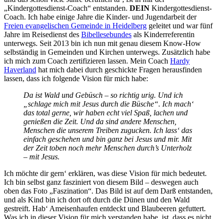
„Kindergottesdienst-Coach“ entstanden.
DEIN
Kindergottesdienst-
Coach. Ich habe einige Jahre die Kinder- und Jugendarbeit der
Freien evangelischen Gemeinde in Heidelberg
geleitet und war fünf
Jahre im Reisedienst des
Bibellesebundes
als Kinderreferentin
unterwegs. Seit 2013 bin ich nun mit genau diesem Know-How
selbständig in Gemeinden und Kirchen unterwegs. Zusätzlich habe
ich mich zum Coach zertifizieren lassen. Mein Coach
Hardy
Haverland
hat mich dabei durch geschickte Fragen herausfinden
lassen, dass ich folgende Vision für mich habe:
Da ist Wald und Gebüsch – so richtig urig. Und ich
„schlage mich mit Jesus durch die Büsche“. Ich mach‘
das total gerne, wir haben echt viel Spaß, lachen und
genießen die Zeit. Und da sind andere Menschen,
Menschen die unserem Treiben zugucken. Ich lass‘ das
einfach geschehen und bin ganz bei Jesus und mir. Mit
der Zeit toben noch mehr Menschen durch’s Unterholz
– mit Jesus.
Ich möchte dir gern‘ erklären, was diese Vision für mich bedeutet.
Ich bin selbst ganz fasziniert von diesem Bild – deswegen auch
oben das Foto „Faszination“. Das Bild ist auf dem Darß entstanden,
und als Kind bin ich dort oft durch die Dünen und den Wald
gestreift. Hab‘ Ameisenhaufen entdeckt und Blaubeeren gefuttert.
Was ich in dieser Vision für mich verstanden habe, ist, dass es nicht