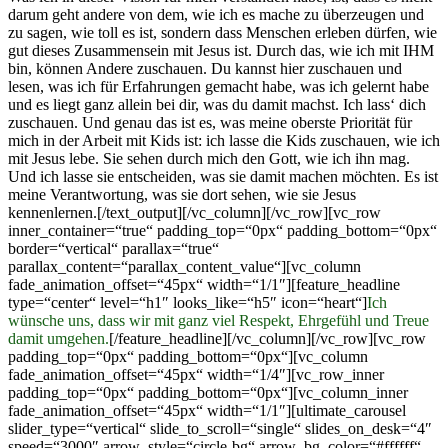
darum geht andere von dem, wie ich es mache zu überzeugen und
zu sagen, wie toll es ist, sondern dass Menschen erleben dürfen, wie
gut dieses Zusammensein mit Jesus ist. Durch das, wie ich mit IHM
bin, können Andere zuschauen. Du kannst hier zuschauen und
lesen, was ich für Erfahrungen gemacht habe, was ich gelernt habe
und es liegt ganz allein bei dir, was du damit machst. Ich lass‘ dich
zuschauen. Und genau das ist es, was meine oberste Priorität für
mich in der Arbeit mit Kids ist: ich lasse die Kids zuschauen, wie ich
mit Jesus lebe. Sie sehen durch mich den Gott, wie ich ihn mag.
Und ich lasse sie entscheiden, was sie damit machen möchten. Es ist
meine Verantwortung, was sie dort sehen, wie sie Jesus
kennenlernen.[/text_output][/vc_column][/vc_row][vc_row
inner_container=“true“ padding_top=“0px“ padding_bottom=“0px“
border=“vertical“ parallax=“true“
parallax_content=“parallax_content_value“][vc_column
fade_animation_offset=“45px“ width=“1/1″][feature_headline
type=“center“ level=“h1″ looks_like=“h5″ icon=“heart“]
Ich
wünsche uns, dass wir mit ganz viel Respekt, Ehrgefühl und Treue
damit umgehen.
[/feature_headline][/vc_column][/vc_row][vc_row
padding_top=“0px“ padding_bottom=“0px“][vc_column
fade_animation_offset=“45px“ width=“1/4″][vc_row_inner
padding_top=“0px“ padding_bottom=“0px“][vc_column_inner
fade_animation_offset=“45px“ width=“1/1″][ultimate_carousel
slider_type=“vertical“ slide_to_scroll=“single“ slides_on_desk=“4″
speed=“3000″ arrow_style=“circle-bg“ arrow_bg_color=“#ffffff“