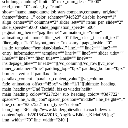
schulung,schulung“ limit=“6″ max_num_desc=“1000″
read_more=“0″ order_by=“rand“
show=“name,image,quote,job,stars,company,company_url,date“
theme=“theme_1″ color_scheme=“94c523″ disable_hover=“1″
align_center=“0″ columns=“3″ slider_set=“0″ items_per_slide=“2″
slide_speed=“5000″ slide_pagination_speed=“500″
pagination_theme=“pag-theme1″ animation_in=“none“
animation_out=“none“ filter_set=“0″ filter_select_t=“small_text“
filter_align=“left“ layout_mode=“masonry“ page_inside=“0″
inside_template=“template-blank-1″ line1=““ line2=““ line3=““
entry_information=““ template=““ line4=““ line5=““ slider_title=““
line6=““ line7=““ filter_title=““ line8=““ line9=““
insidepage_title=““ line10=““][/vc_column][/vc_row][vc_row
inner_container=“true“ padding_top=“0px“ padding_bottom=“0px“
border=“vertical“ parallax=“true“
parallax_content=“parallax_content_value“][vc_column
fade_animation_offset=“45px“ width=“1/1″][ultimate_heading
main_heading=“Und Tschüß, bis es wieder heißt“
main_heading_color=“#227c24″ sub_heading_color=“#3d7722″
spacer=“line_with_icon“ spacer_position=“middle“ line_height=“1″
line_color=“#2b7522″ icon_type=“custom“
icon_img=“362|http://www.kindergottesdienst-coach.de/wp-
content/uploads/2015/04/2013_AugBewBilder_Klein058.jpg“
img_width=“70″ line_width=“240″]