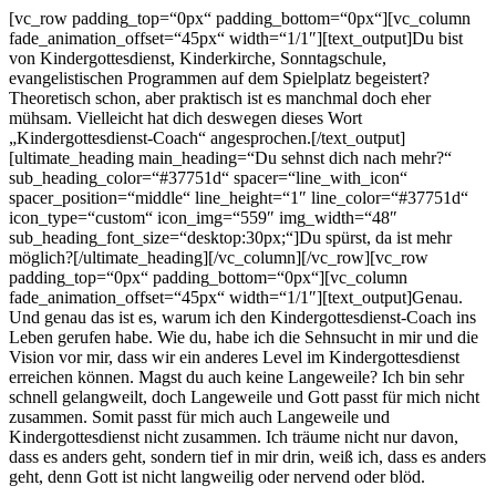
[vc_row padding_top=“0px“ padding_bottom=“0px“][vc_column
fade_animation_offset=“45px“ width=“1/1″][text_output]Du bist
von Kindergottesdienst, Kinderkirche, Sonntagschule,
evangelistischen Programmen auf dem Spielplatz begeistert?
Theoretisch schon, aber praktisch ist es manchmal doch eher
mühsam. Vielleicht hat dich deswegen dieses Wort
„Kindergottesdienst-Coach“ angesprochen.[/text_output]
[ultimate_heading main_heading=“Du sehnst dich nach mehr?“
sub_heading_color=“#37751d“ spacer=“line_with_icon“
spacer_position=“middle“ line_height=“1″ line_color=“#37751d“
icon_type=“custom“ icon_img=“559″ img_width=“48″
sub_heading_font_size=“desktop:30px;“]Du spürst, da ist mehr
möglich?[/ultimate_heading][/vc_column][/vc_row][vc_row
padding_top=“0px“ padding_bottom=“0px“][vc_column
fade_animation_offset=“45px“ width=“1/1″][text_output]Genau.
Und genau das ist es, warum ich den Kindergottesdienst-Coach ins
Leben gerufen habe. Wie du, habe ich die Sehnsucht in mir und die
Vision vor mir, dass wir ein anderes Level im Kindergottesdienst
erreichen können. Magst du auch keine Langeweile? Ich bin sehr
schnell gelangweilt, doch Langeweile und Gott passt für mich nicht
zusammen. Somit passt für mich auch Langeweile und
Kindergottesdienst nicht zusammen. Ich träume nicht nur davon,
dass es anders geht, sondern tief in mir drin, weiß ich, dass es anders
geht, denn Gott ist nicht langweilig oder nervend oder blöd.