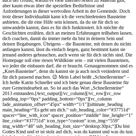
auch der Grund, warum es viele Internet-Seiten zu Material gibt,
aber kaum etwas über die speziellen Bedürfnisse und
Anforderungen in dieser wertvollen Arbeit in der Gemeinde. Doch
trotz dieser Individualität kann ich die verschiedensten Bausteine
anbieten, die dir eine Hilfe sein können, da du sie für dich so
umwandeln kannst, dass es für dich funktioniert. Ich möchte dir
Geschichten erzählen, dich an meinen Erfahrungen teilhaben lassen,
dich coachen, damit du immer mehr du bist in deinem Sein und
deinen Begabungen. Übrigens – die Bausteine, mit denen du nichts
anfangen kannst, lässt du einfach liegen, ganz bestimmt kann sie
jemand anderes gebrauchen, auch wenn sie für dich nichts sind. Die
Homepage soll eine riesen Wühlkiste sein – mit vielen Bausteinen,
wo jeder die einbauen darf, die er braucht. Genaugenommen sind es
„Knet-Bausteine“, denn du kannst sie ja auch noch verändern und
für dich passend machen. 😉 Mein Label heißt „Schnellersteine“ –
Ich heiße Katrin Schneller und ich biete genau diese Bausteine für
eure Gemeindearbeit an. So ist auch das Wort „Schnellersteine“
2013 entstanden.[/text_output][/vc_column][/vc_row][vc_row
padding_top=“0px“ padding_bottom=“0px“][vc_column
fade_animation_offset=“45px“ width=“1/1″][ultimate_heading
main_heading=“Es geht um dich.“ sub_heading_color=“#37751d“
spacer=“line_with_icon“ spacer_position=“middle“ line_height=“1″
line_color=“#37751d“ icon_type=“custom“ icon_img=“559″
img_width=“48″ sub_heading_font_size=“desktop:30px;“]Du bist
Gottes Kind und er ist stolz auf dich, was du kannst und was du tust.