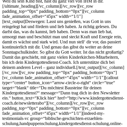
Weil du sein Kind bist, hast du ganz viel von IHM in dir.
[/ultimate_heading][/vc_column][/vc_row][vc_row
padding_top=“0px“ padding_bottom=“0px“][vc_column
fade_animation_offset=“45px“ width=“1/1″]
[text_output]Deswegen: Lasst uns genießen, was Gott in uns
reingelegt hat und fördern und lieb haben. Ja richtig gelesen. Du
darfst das, was du kannst, lieb haben. Denn was man lieb hat,
umsorgt man und beschützt man und steckt Kraft und Energie rein,
damit es wächst und stark wird. Und nun stell‘ dir vor, das passiert
kontinuierlich mit dir. Und genau das gibst du weiter an deine
Sonntagschulkinder. So gibst du Gott weiter. Ist das nicht großartig?
Damit das geschieht, mit ganz vielen Kinderkirchen-Mitarbeitern,
bin ich dein Kindergottesdienst-Coach. Ich unterstütze dich bei
deinem anderen Level – ganz individuell.[/text_output][/vc_column]
[/vc_row][vc_row padding_top=“0px“ padding_bottom=“0px“]
[vc_column fade_animation_offset=“45px“ width=“1/1″][callout
type=“center“ button_icon=“arrow-circle-o-right“ circle=“true“
target=“blank“ title=“Du möchtest Bausteine für deinen
Kindergottesdienst?“ message=“Dann trag dich in den Newsletter
ein.“ button_text=“Klick hier“ href=“http://www.kindergottesdienst-
coach.de/newsletterabo“][/vc_column][/vc_row][vc_row
padding_top=“0px“ padding_bottom=“0px“][vc_column
fade_animation_offset=“45px“ width=“1/1″][indeed-my-
testimonials-vc group=“biblische-geschichten-erzaehlen-
schulung,handpuppenschulung,kindergottesdienst-schulung,online-