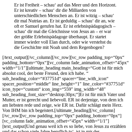
Er ist Freiheit – schau‘ auf das Meer und den Horizont.
Er ist kreativ – schau‘ dir die Milliarden von
unterschiedlichen Menschen an. Er ist witzig – schau‘
dir mal Nutrias an. Er ist geduldig – schau‘ dir an, wie
oft er Samuel gerufen hat. Er ist erlebnispädagogisch –
schau‘ dir mal die Gleichnisse von Jesus an – er war
der größte Erlebnispädagoge überhaupt. Er startet
immer wieder voll Elan durch, oder wie verstehst du
die Geschichte mit Noah und dem Regenbogen?
[/text_output][/vc_column][/vc_row][vc_row padding_top=“0px“
padding_bottom=“0px“][vc_column fade_animation_offset=“45px“
width=“1/1″][ultimate_heading main_heading=“Gott ist für mich
absolut cool, der beste Freund, den ich habe. “
sub_heading_color=“#37751d“ spacer=“line_with_icon“
spacer_position=“middle“ line_height=“1″ line_color=“#37751d“
icon_type=“custom“ icon_img=“559″ img_width=“48″
sub_heading_font_size=“desktop:30px;“]Er ist für mich Vater und
Mutter, er ist gerecht und liebevoll. ER ist derjenige, von dem ich
am liebsten rede und zeige, wie ER ist. Dafür schlägt mein Herz.
Von IHM bin ich begeistert.[/ultimate_heading][/vc_column]
[/vc_row][vc_row padding_top=“0px“ padding_bottom=“0px“]
[vc_column fade_animation_offset=“45px“ width=“1/1″]
[text_output]Und genau weil ich es so liebe, von Jesus zu erzählen
und das schon viele Jahre beruflich tu‘, ist in mir der