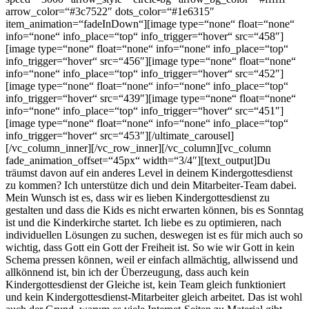
arrow_color=“#3c7522″ dots_color=“#1e6315″
item_animation=“fadeInDown“][image type=“none“ float=“none“
info=“none“ info_place=“top“ info_trigger=“hover“ src=“458″]
[image type=“none“ float=“none“ info=“none“ info_place=“top“
info_trigger=“hover“ src=“456″][image type=“none“ float=“none“
info=“none“ info_place=“top“ info_trigger=“hover“ src=“452″]
[image type=“none“ float=“none“ info=“none“ info_place=“top“
info_trigger=“hover“ src=“439″][image type=“none“ float=“none“
info=“none“ info_place=“top“ info_trigger=“hover“ src=“451″]
[image type=“none“ float=“none“ info=“none“ info_place=“top“
info_trigger=“hover“ src=“453″][/ultimate_carousel]
[/vc_column_inner][/vc_row_inner][/vc_column][vc_column
fade_animation_offset=“45px“ width=“3/4″][text_output]Du
träumst davon auf ein anderes Level in deinem Kindergottesdienst
zu kommen? Ich unterstütze dich und dein Mitarbeiter-Team dabei.
Mein Wunsch ist es, dass wir es lieben Kindergottesdienst zu
gestalten und dass die Kids es nicht erwarten können, bis es Sonntag
ist und die Kinderkirche startet. Ich liebe es zu optimieren, nach
individuellen Lösungen zu suchen, deswegen ist es für mich auch so
wichtig, dass Gott ein Gott der Freiheit ist. So wie wir Gott in kein
Schema pressen können, weil er einfach allmächtig, allwissend und
allkönnend ist, bin ich der Überzeugung, dass auch kein
Kindergottesdienst der Gleiche ist, kein Team gleich funktioniert
und kein Kindergottesdienst-Mitarbeiter gleich arbeitet. Das ist wohl