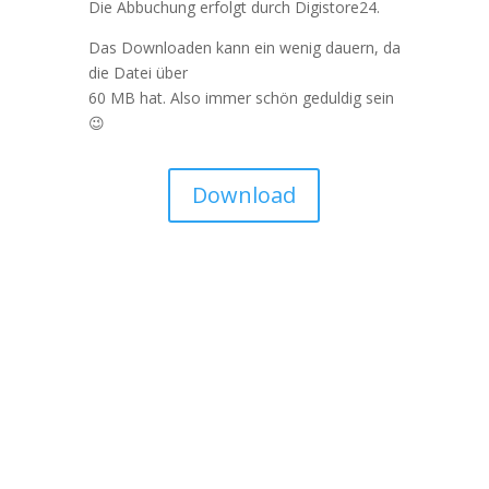
Die Abbuchung erfolgt durch Digistore24.
Das Downloaden kann ein wenig dauern, da
die Datei über
60 MB hat. Also immer schön geduldig sein
😉
Download
Der Download ist bei Dropbox hinterlegt. Es
wird sich also eine Seite öffnen. Dort kannst
du auf „Herunterladen“ klicken.
Wenn du keine Account bei Dropbox hast,
macht das gar nichts. Wenn sich ein Fenster