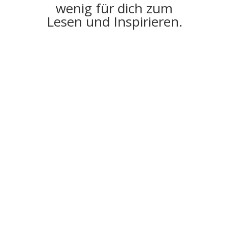
wenig für dich zum
Lesen und Inspirieren.
die 4 W-Fragen, die ihr euch
stellen müsst.
Eine Artikelreihe zum Thema: Wie findet ihr
ein für euch passendes Konzept
...wie du sie als Mitarbeiter