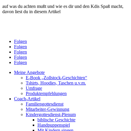
auf was du achten mußt und wie es dir und den Kdis Spaß macht,
davon liest du in diesem Artikel
Folgen
Folgen
Folgen
Folgen
Folgen
Meine Angebote
E-Book „Zollstock-Geschichten“
Tshirts, Hoodies, Taschen u.v.m.
Umfrage
Produktempfehlungen
Coach-Artikel
Familiengottesdienst
Mitarbeiter-Gewinnung
Kindergottesdienst-Plenum
biblische Geschichte
Handpuppenspiel
Mit Kindern singen