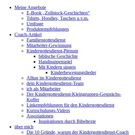
Meine Angebote
E-Book „Zollstock-Geschichten“
Tshirts, Hoodies, Taschen u.v.m.
Umfrage
Produktempfehlungen
Coach-Artikel
Familiengottesdienst
Mitarbeiter-Gewinnung
Kindergottesdienst-Plenum
biblische Geschichte
Handpuppenspiel
Mit Kindern singen
Kinderbewegungslieder
Alltag im Kindergottesdienst
dein Kindergottesdienst-Team
ich als Mitarbeiter
Der Kindergottesdienst-Kleingruppen-Gesprächs-
Koffer
Linkempfehlungen für den Kindergottesdienst
Kurzschulungs-Videos
Assoziationen
Inspirationen durch Bibeltexte
über mich
Die 10 Gründe, warum der Kindergottesdienst-Coach