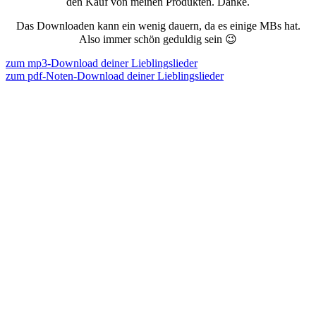
den Kauf von meinen Produkten. Danke.
Das Downloaden kann ein wenig dauern, da es einige MBs hat.
Also immer schön geduldig sein 😉
zum mp3-Download deiner Lieblingslieder
zum pdf-Noten-Download deiner Lieblingslieder
Der Download ist bei Dropbox hinterlegt. Es wird sich also eine
Seite öffnen. Dort kannst du auf „Herunterladen“ klicken.
Wenn du keine Account bei Dropbox hast, macht das gar nichts.
Wenn sich ein Fenster zum Anmelden öffnet, kannst du es einfach
oben rechts im Kreuz wegklicken und auf „Herunterladen“ klicken
(je nach Server mittig oder oben rechts).
Du musst dich bei Dropbox NICHT anmelden.
Die Abbuchung erfolgt durch Digistore24.
Und nun viel Freude beim Singen und Bewegen, beim Gott Loben
und IHN Kennenlernen.
Hab Spaß!