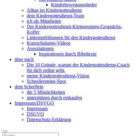
Kinderbewegungslieder
Alltag im Kindergottesdienst
dein Kindergottesdienst-Team
ich als Mitarbeiter
Der Kindergottesdienst-Kleingruppen-Gesprächs-
Koffer
Linkempfehlungen für den Kindergottesdienst
Kurzschulungs-Videos
Assoziationen
Inspirationen durch Bibeltexte
über mich
Die 10 Gründe, warum der Kindergottesdienst-Coach
für dich online geht.
meine Kindergottesdienst-Vision
Schnellersteine-Spot
dein Scherflein
die 5 Möglichkeiten
unterstützen durch einkaufen
Impressum/DSVGO
Impressum
DSGVO
Datenschutz-Erklärung