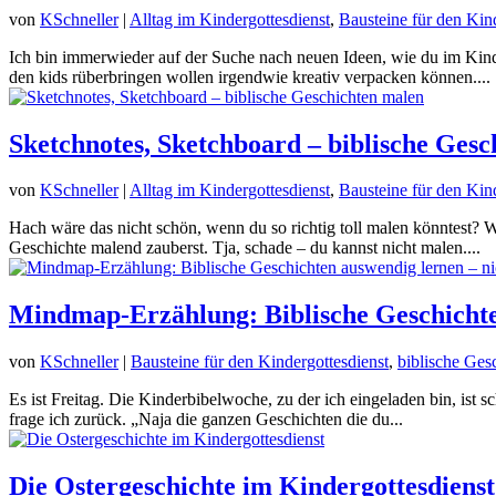
von
KSchneller
|
Alltag im Kindergottesdienst
,
Bausteine für den Kin
Ich bin immerwieder auf der Suche nach neuen Ideen, wie du im Kinde
den kids rüberbringen wollen irgendwie kreativ verpacken können....
Sketchnotes, Sketchboard – biblische Ges
von
KSchneller
|
Alltag im Kindergottesdienst
,
Bausteine für den Kin
Hach wäre das nicht schön, wenn du so richtig toll malen könntest?
Geschichte malend zauberst. Tja, schade – du kannst nicht malen....
Mindmap-Erzählung: Biblische Geschichten
von
KSchneller
|
Bausteine für den Kindergottesdienst
,
biblische Ges
Es ist Freitag. Die Kinderbibelwoche, zu der ich eingeladen bin, ist
frage ich zurück. „Naja die ganzen Geschichten die du...
Die Ostergeschichte im Kindergottesdienst