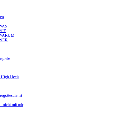
len
– WAS
 WIE
2 – WARUM
– WER
spiele
d High Heels
ergottesdienst
 nicht mit mir