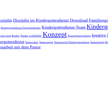
sziplin
Disziplin im Kindergottesdienst
Download
Familiengo
Kinderg
Kindergottesdienst-Team
Kindergottesdienst-Gesprächskoffer
Konzept
kreative
irche neue Kinder
Kinder wohlfühlen
Konzeptentwicklung
ergottesdienst
Stationslauf
Stationsspiel
Stationsspiel Kindergottesdienst
Stationsspiel W
arbeit mit dem Pastor