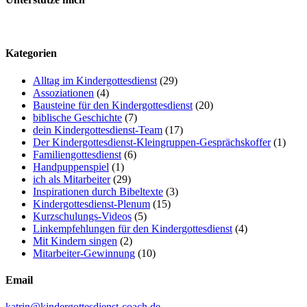
Kategorien
Alltag im Kindergottesdienst
(29)
Assoziationen
(4)
Bausteine für den Kindergottesdienst
(20)
biblische Geschichte
(7)
dein Kindergottesdienst-Team
(17)
Der Kindergottesdienst-Kleingruppen-Gesprächskoffer
(1)
Familiengottesdienst
(6)
Handpuppenspiel
(1)
ich als Mitarbeiter
(29)
Inspirationen durch Bibeltexte
(3)
Kindergottesdienst-Plenum
(15)
Kurzschulungs-Videos
(5)
Linkempfehlungen für den Kindergottesdienst
(4)
Mit Kindern singen
(2)
Mitarbeiter-Gewinnung
(10)
Email
katrin@kindergottesdienst-coach.de