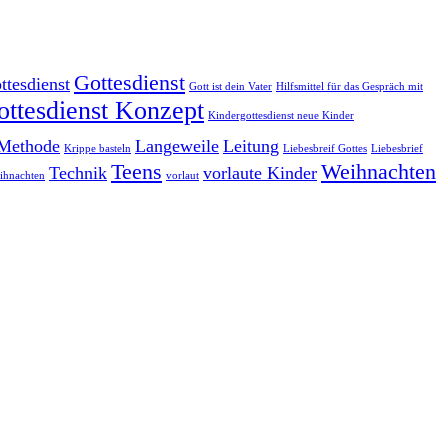
Gottesdienst
ttesdienst
Gott ist dein Vater
Hilfsmittel für das Gespräch mit
ottesdienst Konzept
Kindergottesdienst neue Kinder
 Methode
Langeweile
Leitung
Krippe basteln
Liebesbreif Gottes
Liebesbrief
Teens
Weihnachten
Technik
vorlaute Kinder
eihnachten
vorlaut