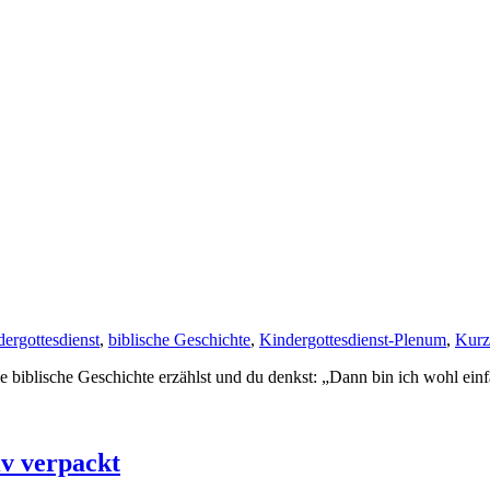
dergottesdienst
,
biblische Geschichte
,
Kindergottesdienst-Plenum
,
Kurz
 biblische Geschichte erzählst und du denkst: „Dann bin ich wohl einfa
iv verpackt