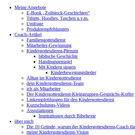
Meine Angebote
E-Book „Zollstock-Geschichten“
Tshirts, Hoodies, Taschen u.v.m.
Umfrage
Produktempfehlungen
Coach-Artikel
Familiengottesdienst
Mitarbeiter-Gewinnung
Kindergottesdienst-Plenum
biblische Geschichte
Handpuppenspiel
Mit Kindern singen
Kinderbewegungslieder
Alltag im Kindergottesdienst
dein Kindergottesdienst-Team
ich als Mitarbeiter
Der Kindergottesdienst-Kleingruppen-Gesprächs-Koffer
Linkempfehlungen für den Kindergottesdienst
Kurzschulungs-Videos
Assoziationen
Inspirationen durch Bibeltexte
über mich
Die 10 Gründe, warum der Kindergottesdienst-Coach für 
meine Kindergottesdienst-Vision