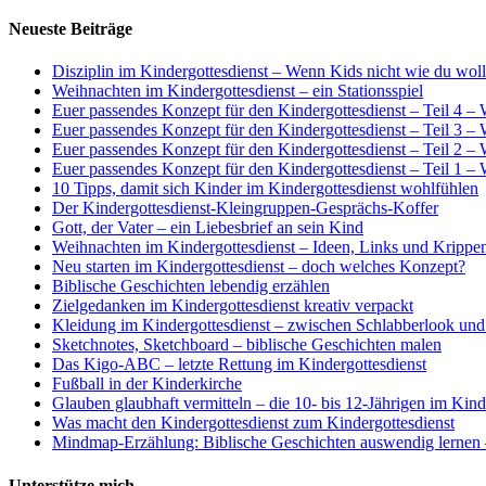
Neueste Beiträge
Disziplin im Kindergottesdienst – Wenn Kids nicht wie du wol
Weihnachten im Kindergottesdienst – ein Stationsspiel
Euer passendes Konzept für den Kindergottesdienst – Teil 4 
Euer passendes Konzept für den Kindergottesdienst – Teil 3 –
Euer passendes Konzept für den Kindergottesdienst – Teil 
Euer passendes Konzept für den Kindergottesdienst – Teil 1 
10 Tipps, damit sich Kinder im Kindergottesdienst wohlfühlen
Der Kindergottesdienst-Kleingruppen-Gesprächs-Koffer
Gott, der Vater – ein Liebesbrief an sein Kind
Weihnachten im Kindergottesdienst – Ideen, Links und Krippen
Neu starten im Kindergottesdienst – doch welches Konzept?
Biblische Geschichten lebendig erzählen
Zielgedanken im Kindergottesdienst kreativ verpackt
Kleidung im Kindergottesdienst – zwischen Schlabberlook un
Sketchnotes, Sketchboard – biblische Geschichten malen
Das Kigo-ABC – letzte Rettung im Kindergottesdienst
Fußball in der Kinderkirche
Glauben glaubhaft vermitteln – die 10- bis 12-Jährigen im Kind
Was macht den Kindergottesdienst zum Kindergottesdienst
Mindmap-Erzählung: Biblische Geschichten auswendig lernen –
Unterstütze mich