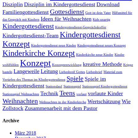
Disziplin
Disziplin im Kindergottesdienst
Download
Gottesdienst
Familiengottesdienst
Gott ist dein Vater
Hilfsmittel für
Ideen für Weihnachten
das Gespräch mit Kindern
Kids unartig
Kindergottesdienst
Kindergottesdienst-Gesprächskoffer
Kindergottesdienst
Kindergottesdienst-Team
Konzept
Kindergottesdienst neue Kinder
Kindergottesdienst neues Konzept
Kinderkirche Konzept
Kinderkirche neue Kinder
Kinder
Konzept
kreative Methode
wohlfühlen
Konzeptentwicklung
Krippe
Langeweile
Leitung
basteln
Liebesbreif Gottes
Liebesbrief
Material zum
Spiele
Spiele im
Vertiefen des Themas im KIndergottesdienst
Kindergottesdienst
Stationslauf
Stationsspiel
Stationsspiel Kindergottesdienst
Teens
Technik
vorlaute Kinder
Stationsspiel Weihnachten
vorlaut
Weihnachten
Wertschätzung
Wie
Weihnachten in der Kinderkirche
Zollstock
Zusammenarbeit mit dem Pastor
Archive
März 2018