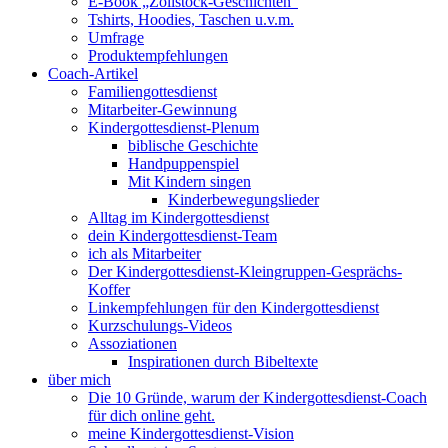
E-Book „Zollstock-Geschichten“
Tshirts, Hoodies, Taschen u.v.m.
Umfrage
Produktempfehlungen
Coach-Artikel
Familiengottesdienst
Mitarbeiter-Gewinnung
Kindergottesdienst-Plenum
biblische Geschichte
Handpuppenspiel
Mit Kindern singen
Kinderbewegungslieder
Alltag im Kindergottesdienst
dein Kindergottesdienst-Team
ich als Mitarbeiter
Der Kindergottesdienst-Kleingruppen-Gesprächs-
Koffer
Linkempfehlungen für den Kindergottesdienst
Kurzschulungs-Videos
Assoziationen
Inspirationen durch Bibeltexte
über mich
Die 10 Gründe, warum der Kindergottesdienst-Coach
für dich online geht.
meine Kindergottesdienst-Vision