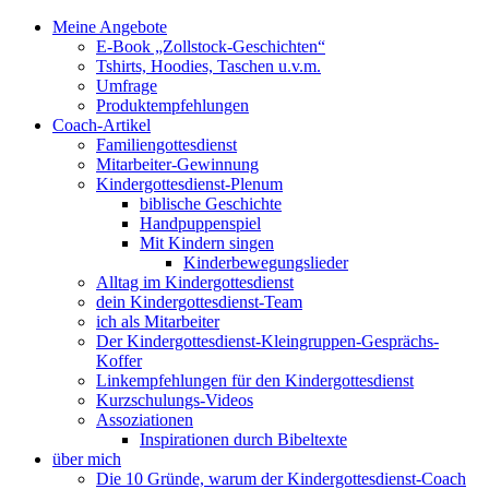
Meine Angebote
E-Book „Zollstock-Geschichten“
Tshirts, Hoodies, Taschen u.v.m.
Umfrage
Produktempfehlungen
Coach-Artikel
Familiengottesdienst
Mitarbeiter-Gewinnung
Kindergottesdienst-Plenum
biblische Geschichte
Handpuppenspiel
Mit Kindern singen
Kinderbewegungslieder
Alltag im Kindergottesdienst
dein Kindergottesdienst-Team
ich als Mitarbeiter
Der Kindergottesdienst-Kleingruppen-Gesprächs-
Koffer
Linkempfehlungen für den Kindergottesdienst
Kurzschulungs-Videos
Assoziationen
Inspirationen durch Bibeltexte
über mich
Die 10 Gründe, warum der Kindergottesdienst-Coach