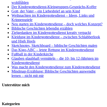
wohlfühlen
Der Kindergottesdienst-Kleingruppen-Gesprächs-Koffer
Gott, der Vater – ein Liebesbrief an sein Kind
Weihnachten im Kindergottesdienst – Ideen, Links und
Krippenspiele
Neu starten im Kindergottesdienst – doch welches Konzept?
Biblische Geschichten lebendig erzählen
Zielgedanken im Kindergottesdienst kreativ verpackt
Kleidung im Kindergottesdienst – zwischen Schlabberlook
und High Heels
Sketchnotes, Sketchboard – biblische Geschichten malen
Das Kigo-ABC – letzte Rettung im Kindergottesdienst
Fußball in der Kinderkirche
Glauben glaubhaft vermitteln – die 10- bis 12-Jährigen im
Kindergottesdienst
Was macht den Kindergottesdienst zum Kindergottesdienst
Mindmap-Erzählung: Biblische Geschichten auswendig
lernen – nicht mit mir
Unterstütze mich
Kategorien