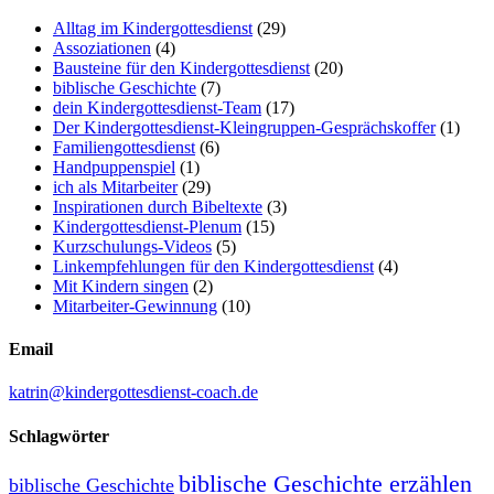
Alltag im Kindergottesdienst
(29)
Assoziationen
(4)
Bausteine für den Kindergottesdienst
(20)
biblische Geschichte
(7)
dein Kindergottesdienst-Team
(17)
Der Kindergottesdienst-Kleingruppen-Gesprächskoffer
(1)
Familiengottesdienst
(6)
Handpuppenspiel
(1)
ich als Mitarbeiter
(29)
Inspirationen durch Bibeltexte
(3)
Kindergottesdienst-Plenum
(15)
Kurzschulungs-Videos
(5)
Linkempfehlungen für den Kindergottesdienst
(4)
Mit Kindern singen
(2)
Mitarbeiter-Gewinnung
(10)
Email
katrin@kindergottesdienst-coach.de
Schlagwörter
biblische Geschichte erzählen
biblische Geschichte