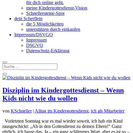
für dich online geht.
meine Kindergottesdienst-Vision
Schnellersteine-Spot
dein Scherflein
die 5 Möglichkeiten
unterstützen durch einkaufen
Impressum/DSVGO
Impressum
DSGVO
Datenschutz-Erklärung
Disziplin im Kindergottesdienst – Wenn
Kids nicht wie du wollen
von
KSchneller
|
Alltag im Kindergottesdienst
,
ich als Mitarbeiter
Vorletzten Sonntag war es mal wieder soweit, ich hab ein Kind
rausgeschickt: „Ab in den Gottesdienst zu deinen Eltern!“ Ganz
ehrlich, ich hasse das. Ja – ein ganz schlimmes Wort, aber es ist so –