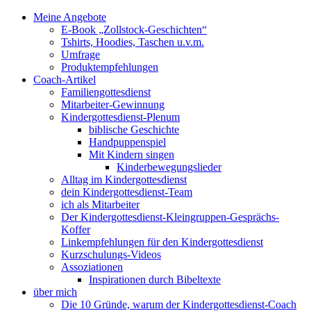
Meine Angebote
E-Book „Zollstock-Geschichten“
Tshirts, Hoodies, Taschen u.v.m.
Umfrage
Produktempfehlungen
Coach-Artikel
Familiengottesdienst
Mitarbeiter-Gewinnung
Kindergottesdienst-Plenum
biblische Geschichte
Handpuppenspiel
Mit Kindern singen
Kinderbewegungslieder
Alltag im Kindergottesdienst
dein Kindergottesdienst-Team
ich als Mitarbeiter
Der Kindergottesdienst-Kleingruppen-Gesprächs-
Koffer
Linkempfehlungen für den Kindergottesdienst
Kurzschulungs-Videos
Assoziationen
Inspirationen durch Bibeltexte
über mich
Die 10 Gründe, warum der Kindergottesdienst-Coach