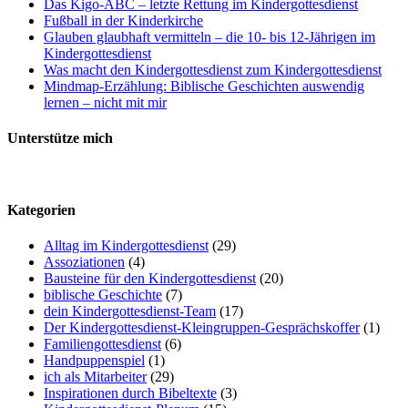
Das Kigo-ABC – letzte Rettung im Kindergottesdienst
Fußball in der Kinderkirche
Glauben glaubhaft vermitteln – die 10- bis 12-Jährigen im
Kindergottesdienst
Was macht den Kindergottesdienst zum Kindergottesdienst
Mindmap-Erzählung: Biblische Geschichten auswendig
lernen – nicht mit mir
Unterstütze mich
Kategorien
Alltag im Kindergottesdienst
(29)
Assoziationen
(4)
Bausteine für den Kindergottesdienst
(20)
biblische Geschichte
(7)
dein Kindergottesdienst-Team
(17)
Der Kindergottesdienst-Kleingruppen-Gesprächskoffer
(1)
Familiengottesdienst
(6)
Handpuppenspiel
(1)
ich als Mitarbeiter
(29)
Inspirationen durch Bibeltexte
(3)