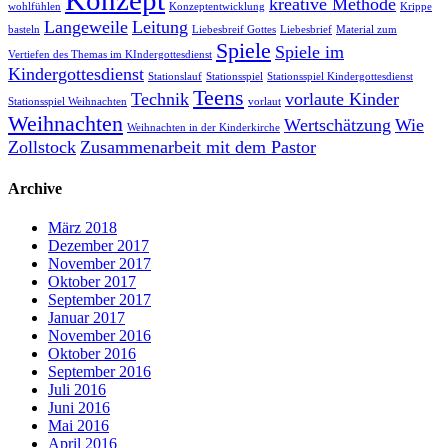
Konzept
kreative Methode
wohlfühlen
Konzeptentwicklung
Krippe
Langeweile
Leitung
basteln
Liebesbreif Gottes
Liebesbrief
Material zum
Spiele
Spiele im
Vertiefen des Themas im KIndergottesdienst
Kindergottesdienst
Stationslauf
Stationsspiel
Stationsspiel Kindergottesdienst
Teens
Technik
vorlaute Kinder
Stationsspiel Weihnachten
vorlaut
Weihnachten
Wertschätzung
Wie
Weihnachten in der Kinderkirche
Zollstock
Zusammenarbeit mit dem Pastor
Archive
März 2018
Dezember 2017
November 2017
Oktober 2017
September 2017
Januar 2017
November 2016
Oktober 2016
September 2016
Juli 2016
Juni 2016
Mai 2016
April 2016