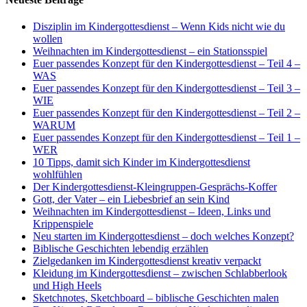
Disziplin im Kindergottesdienst – Wenn Kids nicht wie du
wollen
Weihnachten im Kindergottesdienst – ein Stationsspiel
Euer passendes Konzept für den Kindergottesdienst – Teil 4 –
WAS
Euer passendes Konzept für den Kindergottesdienst – Teil 3 –
WIE
Euer passendes Konzept für den Kindergottesdienst – Teil 2 –
WARUM
Euer passendes Konzept für den Kindergottesdienst – Teil 1 –
WER
10 Tipps, damit sich Kinder im Kindergottesdienst
wohlfühlen
Der Kindergottesdienst-Kleingruppen-Gesprächs-Koffer
Gott, der Vater – ein Liebesbrief an sein Kind
Weihnachten im Kindergottesdienst – Ideen, Links und
Krippenspiele
Neu starten im Kindergottesdienst – doch welches Konzept?
Biblische Geschichten lebendig erzählen
Zielgedanken im Kindergottesdienst kreativ verpackt
Kleidung im Kindergottesdienst – zwischen Schlabberlook
und High Heels
Sketchnotes, Sketchboard – biblische Geschichten malen