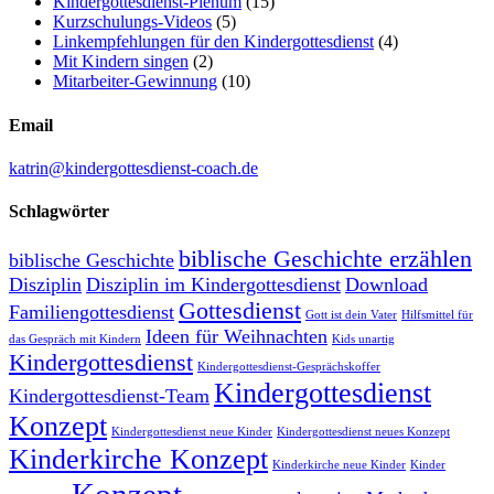
Kindergottesdienst-Plenum
(15)
Kurzschulungs-Videos
(5)
Linkempfehlungen für den Kindergottesdienst
(4)
Mit Kindern singen
(2)
Mitarbeiter-Gewinnung
(10)
Email
katrin@kindergottesdienst-coach.de
Schlagwörter
biblische Geschichte erzählen
biblische Geschichte
Disziplin
Disziplin im Kindergottesdienst
Download
Gottesdienst
Familiengottesdienst
Gott ist dein Vater
Hilfsmittel für
Ideen für Weihnachten
das Gespräch mit Kindern
Kids unartig
Kindergottesdienst
Kindergottesdienst-Gesprächskoffer
Kindergottesdienst
Kindergottesdienst-Team
Konzept
Kindergottesdienst neue Kinder
Kindergottesdienst neues Konzept
Kinderkirche Konzept
Kinderkirche neue Kinder
Kinder