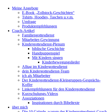
Meine Angebote
E-Book „Zollstock-Geschichten“
Tshirts, Hoodies, Taschen u.v.m.
Umfrage
Produktempfehlungen
Coach-Artikel
Familiengottesdienst
Mitarbeiter-Gewinnung
Kindergottesdienst-Plenum
biblische Geschichte
Handpuppenspiel
Mit Kindern singen
Kinderbewegungslieder
Alltag im Kindergottesdienst
dein Kindergottesdienst-Team
ich als Mitarbeiter
Der Kindergottesdienst-Kleingruppen-Gesprächs-
Koffer
Linkempfehlungen für den Kindergottesdienst
Kurzschulungs-Videos
Assoziationen
Inspirationen durch Bibeltexte
über mich
Die 10 Gründe, warum der Kindergottesdienst-Coach