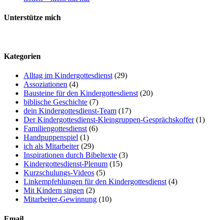
Unterstütze mich
Kategorien
Alltag im Kindergottesdienst
(29)
Assoziationen
(4)
Bausteine für den Kindergottesdienst
(20)
biblische Geschichte
(7)
dein Kindergottesdienst-Team
(17)
Der Kindergottesdienst-Kleingruppen-Gesprächskoffer
(1)
Familiengottesdienst
(6)
Handpuppenspiel
(1)
ich als Mitarbeiter
(29)
Inspirationen durch Bibeltexte
(3)
Kindergottesdienst-Plenum
(15)
Kurzschulungs-Videos
(5)
Linkempfehlungen für den Kindergottesdienst
(4)
Mit Kindern singen
(2)
Mitarbeiter-Gewinnung
(10)
Email