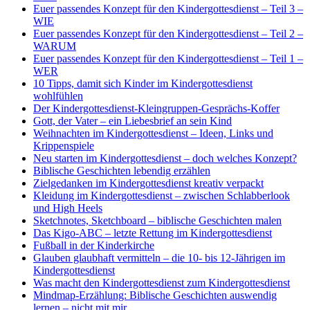
Euer passendes Konzept für den Kindergottesdienst – Teil 3 –
WIE
Euer passendes Konzept für den Kindergottesdienst – Teil 2 –
WARUM
Euer passendes Konzept für den Kindergottesdienst – Teil 1 –
WER
10 Tipps, damit sich Kinder im Kindergottesdienst
wohlfühlen
Der Kindergottesdienst-Kleingruppen-Gesprächs-Koffer
Gott, der Vater – ein Liebesbrief an sein Kind
Weihnachten im Kindergottesdienst – Ideen, Links und
Krippenspiele
Neu starten im Kindergottesdienst – doch welches Konzept?
Biblische Geschichten lebendig erzählen
Zielgedanken im Kindergottesdienst kreativ verpackt
Kleidung im Kindergottesdienst – zwischen Schlabberlook
und High Heels
Sketchnotes, Sketchboard – biblische Geschichten malen
Das Kigo-ABC – letzte Rettung im Kindergottesdienst
Fußball in der Kinderkirche
Glauben glaubhaft vermitteln – die 10- bis 12-Jährigen im
Kindergottesdienst
Was macht den Kindergottesdienst zum Kindergottesdienst
Mindmap-Erzählung: Biblische Geschichten auswendig
lernen – nicht mit mir