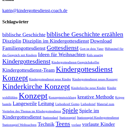
katrin@kindergottesdienst-coach.de
Schlagwörter
biblische Geschichte erzählen
biblische Geschichte
Disziplin
Disziplin im Kindergottesdienst
Download
Gottesdienst
Familiengottesdienst
Gott ist dein Vater
Hilfsmittel für
Ideen für Weihnachten
das Gespräch mit Kindern
Kids unartig
Kindergottesdienst
Kindergottesdienst-Gesprächskoffer
Kindergottesdienst
Kindergottesdienst-Team
Konzept
Kindergottesdienst neue Kinder
Kindergottesdienst neues Konzept
Kinderkirche Konzept
Kinderkirche neue Kinder
Kinder
Konzept
kreative Methode
wohlfühlen
Konzeptentwicklung
Krippe
Langeweile
Leitung
basteln
Liebesbreif Gottes
Liebesbrief
Material zum
Spiele
Spiele im
Vertiefen des Themas im KIndergottesdienst
Kindergottesdienst
Stationslauf
Stationsspiel
Stationsspiel Kindergottesdienst
Teens
Technik
vorlaute Kinder
Stationsspiel Weihnachten
vorlaut