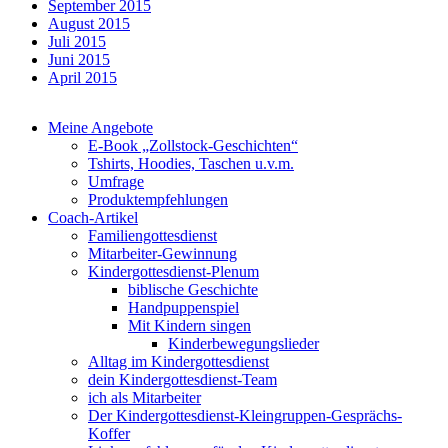
September 2015
August 2015
Juli 2015
Juni 2015
April 2015
Meine Angebote
E-Book „Zollstock-Geschichten“
Tshirts, Hoodies, Taschen u.v.m.
Umfrage
Produktempfehlungen
Coach-Artikel
Familiengottesdienst
Mitarbeiter-Gewinnung
Kindergottesdienst-Plenum
biblische Geschichte
Handpuppenspiel
Mit Kindern singen
Kinderbewegungslieder
Alltag im Kindergottesdienst
dein Kindergottesdienst-Team
ich als Mitarbeiter
Der Kindergottesdienst-Kleingruppen-Gesprächs-
Koffer