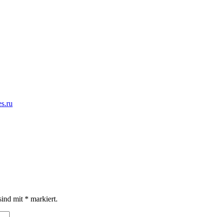
es.ru
sind mit
*
markiert.