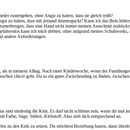
der runtergehen, ohne Angst zu haben, dass sie gleich reißt?
st zu haben, dass mir jemand drunterguckt? Kann ich das Bein höherre
herunterbeugen, dass eine Hand nicht immer meinen Ausschnitt zudrück
efahrenlos kann ich mich drehen, ohne aufgrund meines Schuhwerks, mi
mal andere Anforderungen.
, als in meinem Alltag. Nach einer Kinderwoche, wenn der Familiengott
bisschen chicer geht. Da so ein gutes Zwischending zu finden, zwischen
as sind eindeutig die Kids. Es darf nicht schlimm sein, wenn dir mal j
mit Farbe, Säge, Stiften, Klebstoff. Also zieh dich entsprechend an.
ufen zu den Kids zu setzen. Du möchtest Beziehung bauen, dann überleg