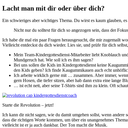
Lacht man mit dir oder über dich?
Ein schwieriges aber wichtiges Thema. Du wirst es kaum glauben, es
Nicht nur du solltest für dich so angezogen sein, dass der Foku
Ich habe dir mal ein paar Fragen herausgesucht, die mir zugemailt wo
Vielleicht entdeckst du dich wieder. Lies sie, und prüfe für dich selbst
Mein Team-Kindergottesdienst-Mitarbeiter liebt Knoblauch und 
Mundgeruch hat. Wie soll ich es ihm sagen?
Bei uns sollen die Kids im Kindergottesdienst keine Kaugummis k
den Kids geben? Ich finde Kaugummikauen auch echt unhöflich,
Ich arbeite wirklich gerne mit … zusammen. Aber immer, wenn er
gern Hosen, die tiefer sitzen, aber hab dann extra eine lange 
… ist echt nett, aber seine T-Shirts sind ihm zu klein. Oft sch
Starte die Revolution – jetzt!
Ich kann dir nicht sagen, wie du damit umgehen sollst, wenn andere so
dass die richtigen Worte kommen, um über ein unangenehmes Thema zu
vielleicht ist er ja auch dankbar. Der Ton macht die Musik.