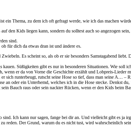
 ist ein Thema, zu dem ich oft gefragt werde, wie ich das machen wür
s auf den Kids liegen kann, sondern du solltest auch so angezogen sein, 
rden sind.
, ob für dich da etwas dran ist und ändere es.
Zwiebeln. Es scheint so, als ob er sie besonders Samstagabend liebt.
auen. Süßigkeiten gibt es nur in besonderen Situationen. Wie soll ich 
 wenn er da von Vorne die Geschichte erzählt und Lobpreis-Lieder mi
 sich runterbeugt, rutscht seine Hose so tief, dass man seine A… – Ri
Bluse an oder ein Unterhemd, welches ich in die Hose stecke. Denkst du,
aut sein Bauch raus oder sein nackter Rücken, wenn er den Kids beim Bast
 sind. Ich kann nur sagen, fange bei dir an. Und vielleicht gibt es ja
 reden. Der Grund, warum du es nicht tust, wird wahrscheinlich sein,