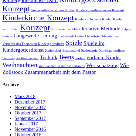
Kindergottesdienst-Team
Konzept
Kindergottesdienst neue Kinder
Kindergottesdienst neues Konzept
Kinderkirche Konzept
Kinderkirche neue Kinder
Kinder
Konzept
kreative Methode
wohlfühlen
Konzeptentwicklung
Krippe
Langeweile
Leitung
basteln
Liebesbreif Gottes
Liebesbrief
Material zum
Spiele
Spiele im
Vertiefen des Themas im KIndergottesdienst
Kindergottesdienst
Stationslauf
Stationsspiel
Stationsspiel Kindergottesdienst
Teens
Technik
vorlaute Kinder
Stationsspiel Weihnachten
vorlaut
Weihnachten
Wertschätzung
Wie
Weihnachten in der Kinderkirche
Zollstock
Zusammenarbeit mit dem Pastor
Archive
März 2018
Dezember 2017
November 2017
Oktober 2017
September 2017
Januar 2017
November 2016
Oktober 2016