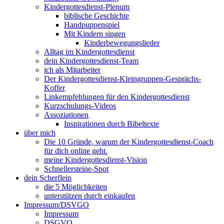
Kindergottesdienst-Plenum
biblische Geschichte
Handpuppenspiel
Mit Kindern singen
Kinderbewegungslieder
Alltag im Kindergottesdienst
dein Kindergottesdienst-Team
ich als Mitarbeiter
Der Kindergottesdienst-Kleingruppen-Gesprächs-
Koffer
Linkempfehlungen für den Kindergottesdienst
Kurzschulungs-Videos
Assoziationen
Inspirationen durch Bibeltexte
über mich
Die 10 Gründe, warum der Kindergottesdienst-Coach
für dich online geht.
meine Kindergottesdienst-Vision
Schnellersteine-Spot
dein Scherflein
die 5 Möglichkeiten
unterstützen durch einkaufen
Impressum/DSVGO
Impressum
DSGVO