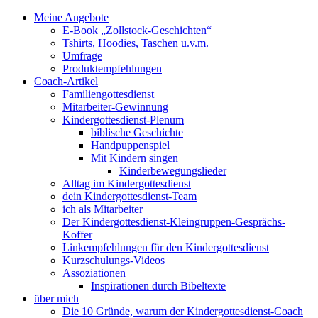
Meine Angebote
E-Book „Zollstock-Geschichten“
Tshirts, Hoodies, Taschen u.v.m.
Umfrage
Produktempfehlungen
Coach-Artikel
Familiengottesdienst
Mitarbeiter-Gewinnung
Kindergottesdienst-Plenum
biblische Geschichte
Handpuppenspiel
Mit Kindern singen
Kinderbewegungslieder
Alltag im Kindergottesdienst
dein Kindergottesdienst-Team
ich als Mitarbeiter
Der Kindergottesdienst-Kleingruppen-Gesprächs-
Koffer
Linkempfehlungen für den Kindergottesdienst
Kurzschulungs-Videos
Assoziationen
Inspirationen durch Bibeltexte
über mich
Die 10 Gründe, warum der Kindergottesdienst-Coach