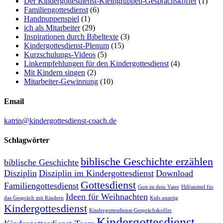
Der Kindergottesdienst-Kleingruppen-Gesprächskoffer
(1)
Familiengottesdienst
(6)
Handpuppenspiel
(1)
ich als Mitarbeiter
(29)
Inspirationen durch Bibeltexte
(3)
Kindergottesdienst-Plenum
(15)
Kurzschulungs-Videos
(5)
Linkempfehlungen für den Kindergottesdienst
(4)
Mit Kindern singen
(2)
Mitarbeiter-Gewinnung
(10)
Email
katrin@kindergottesdienst-coach.de
Schlagwörter
biblische Geschichte erzählen
biblische Geschichte
Disziplin
Disziplin im Kindergottesdienst
Download
Gottesdienst
Familiengottesdienst
Gott ist dein Vater
Hilfsmittel für
Ideen für Weihnachten
das Gespräch mit Kindern
Kids unartig
Kindergottesdienst
Kindergottesdienst-Gesprächskoffer
Kindergottesdienst