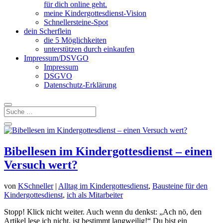
für dich online geht.
meine Kindergottesdienst-Vision
Schnellersteine-Spot
dein Scherflein
die 5 Möglichkeiten
unterstützen durch einkaufen
Impressum/DSVGO
Impressum
DSGVO
Datenschutz-Erklärung
Bibellesen im Kindergottesdienst – einen
Versuch wert?
von
KSchneller
|
Alltag im Kindergottesdienst
,
Bausteine für den
Kindergottesdienst
,
ich als Mitarbeiter
Stopp! Klick nicht weiter. Auch wenn du denkst: „Ach nö, den
Artikel lese ich nicht, ist bestimmt langweilig!“ Du bist ein