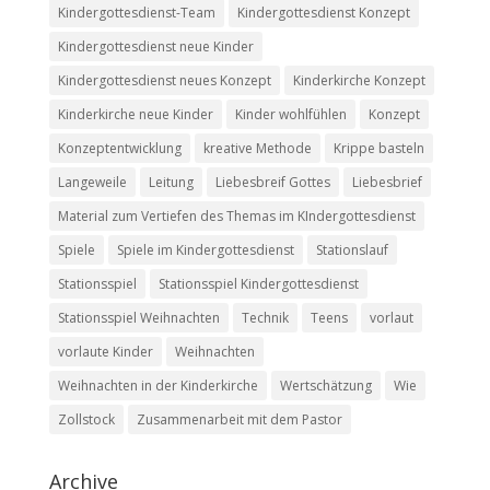
Kindergottesdienst-Team
Kindergottesdienst Konzept
Kindergottesdienst neue Kinder
Kindergottesdienst neues Konzept
Kinderkirche Konzept
Kinderkirche neue Kinder
Kinder wohlfühlen
Konzept
Konzeptentwicklung
kreative Methode
Krippe basteln
Langeweile
Leitung
Liebesbreif Gottes
Liebesbrief
Material zum Vertiefen des Themas im KIndergottesdienst
Spiele
Spiele im Kindergottesdienst
Stationslauf
Stationsspiel
Stationsspiel Kindergottesdienst
Stationsspiel Weihnachten
Technik
Teens
vorlaut
vorlaute Kinder
Weihnachten
Weihnachten in der Kinderkirche
Wertschätzung
Wie
Zollstock
Zusammenarbeit mit dem Pastor
Archive