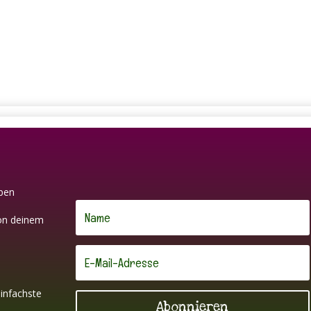
iben
on deinem
infachste
Abonnieren