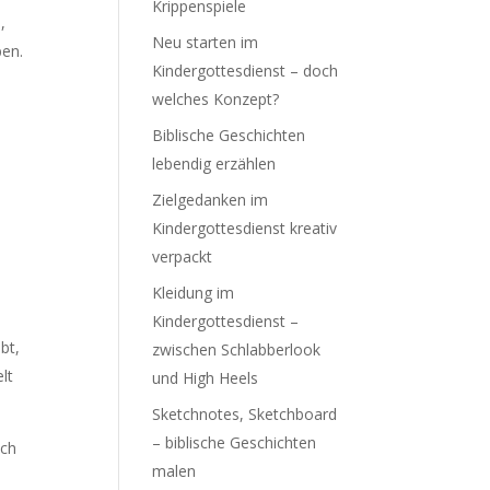
Krippenspiele
,
Neu starten im
ben.
Kindergottesdienst – doch
welches Konzept?
Biblische Geschichten
lebendig erzählen
Zielgedanken im
Kindergottesdienst kreativ
verpackt
Kleidung im
Kindergottesdienst –
bt,
zwischen Schlabberlook
lt
und High Heels
Sketchnotes, Sketchboard
– biblische Geschichten
ich
malen