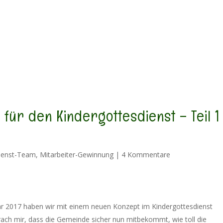
oach-Artikel
über mich
dein Scherflein
Impressu
ür den Kindergottesdienst – Teil 1
dienst-Team
,
Mitarbeiter-Gewinnung
|
4 Kommentare
ar 2017 haben wir mit einem neuen Konzept im Kindergottesdienst
prach mir, dass die Gemeinde sicher nun mitbekommt, wie toll die