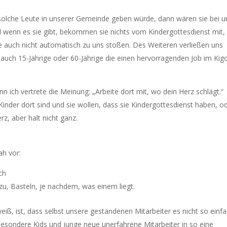
solche Leute in unserer Gemeinde geben würde, dann wären sie bei u
Und wenn es sie gibt, bekommen sie nichts vom Kindergottesdienst mit,
 sie auch nicht automatisch zu uns stoßen. Des Weiteren verließen uns
es auch 15-Jährige oder 60-Jährige die einen hervorragenden Job im Kig
enn ich vertrete die Meinung: „Arbeite dort mit, wo dein Herz schlägt.“
 Kinder dort sind und sie wollen, dass sie Kindergottesdienst haben, o
rz, aber halt nicht ganz.
ah vor:
ch
zu, Basteln, je nachdem, was einem liegt.
ß, ist, dass selbst unsere gestandenen Mitarbeiter es nicht so einf
r besondere Kids und junge neue unerfahrene Mitarbeiter in so eine