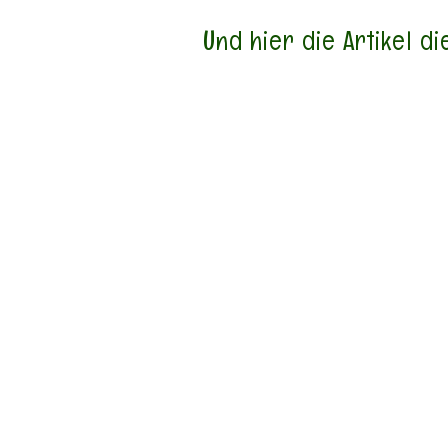
Und hier die Artikel 
zum Artikel "Warum"
Euer passendes Konzept für
Eu
den Kindergottesdienst Teil 2
den