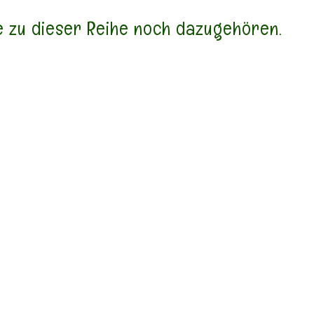
die zu dieser Reihe noch dazugehören.
zum Artikel "Wie"
zum Artikel "Was"
er passendes Konzept für
Euer passendes Konzept fü
 Kindergottesdienst Teil 3
den Kindergottesdienst Teil