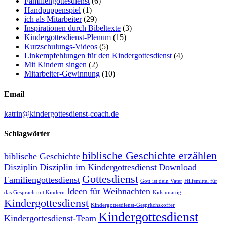
Familiengottesdienst
(6)
Handpuppenspiel
(1)
ich als Mitarbeiter
(29)
Inspirationen durch Bibeltexte
(3)
Kindergottesdienst-Plenum
(15)
Kurzschulungs-Videos
(5)
Linkempfehlungen für den Kindergottesdienst
(4)
Mit Kindern singen
(2)
Mitarbeiter-Gewinnung
(10)
Email
katrin@kindergottesdienst-coach.de
Schlagwörter
biblische Geschichte erzählen
biblische Geschichte
Disziplin
Disziplin im Kindergottesdienst
Download
Gottesdienst
Familiengottesdienst
Gott ist dein Vater
Hilfsmittel für
Ideen für Weihnachten
das Gespräch mit Kindern
Kids unartig
Kindergottesdienst
Kindergottesdienst-Gesprächskoffer
Kindergottesdienst
Kindergottesdienst-Team