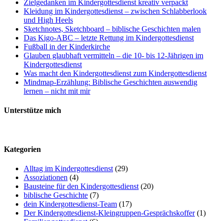
Zielgedanken im Kindergottesdienst kreativ verpackt
Kleidung im Kindergottesdienst – zwischen Schlabberlook
und High Heels
Sketchnotes, Sketchboard – biblische Geschichten malen
Das Kigo-ABC – letzte Rettung im Kindergottesdienst
Fußball in der Kinderkirche
Glauben glaubhaft vermitteln – die 10- bis 12-Jährigen im
Kindergottesdienst
Was macht den Kindergottesdienst zum Kindergottesdienst
Mindmap-Erzählung: Biblische Geschichten auswendig
lernen – nicht mit mir
Unterstütze mich
Kategorien
Alltag im Kindergottesdienst
(29)
Assoziationen
(4)
Bausteine für den Kindergottesdienst
(20)
biblische Geschichte
(7)
dein Kindergottesdienst-Team
(17)
Der Kindergottesdienst-Kleingruppen-Gesprächskoffer
(1)