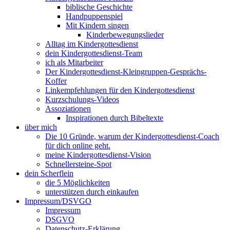
biblische Geschichte
Handpuppenspiel
Mit Kindern singen
Kinderbewegungslieder
Alltag im Kindergottesdienst
dein Kindergottesdienst-Team
ich als Mitarbeiter
Der Kindergottesdienst-Kleingruppen-Gesprächs-
Koffer
Linkempfehlungen für den Kindergottesdienst
Kurzschulungs-Videos
Assoziationen
Inspirationen durch Bibeltexte
über mich
Die 10 Gründe, warum der Kindergottesdienst-Coach
für dich online geht.
meine Kindergottesdienst-Vision
Schnellersteine-Spot
dein Scherflein
die 5 Möglichkeiten
unterstützen durch einkaufen
Impressum/DSVGO
Impressum
DSGVO
Datenschutz-Erklärung