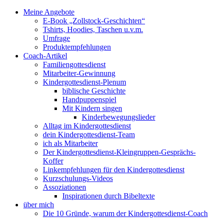
Meine Angebote
E-Book „Zollstock-Geschichten“
Tshirts, Hoodies, Taschen u.v.m.
Umfrage
Produktempfehlungen
Coach-Artikel
Familiengottesdienst
Mitarbeiter-Gewinnung
Kindergottesdienst-Plenum
biblische Geschichte
Handpuppenspiel
Mit Kindern singen
Kinderbewegungslieder
Alltag im Kindergottesdienst
dein Kindergottesdienst-Team
ich als Mitarbeiter
Der Kindergottesdienst-Kleingruppen-Gesprächs-
Koffer
Linkempfehlungen für den Kindergottesdienst
Kurzschulungs-Videos
Assoziationen
Inspirationen durch Bibeltexte
über mich
Die 10 Gründe, warum der Kindergottesdienst-Coach