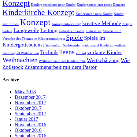
Konzept
Kindergottesdienst neue Kinder
Kindergottesdienst neues Konzept
Kinderkirche Konzept
Kinderkirche neue Kinder
Kinder
Konzept
kreative Methode
wohlfühlen
Konzeptentwicklung
Krippe
Langeweile
Leitung
basteln
Liebesbreif Gottes
Liebesbrief
Material zum
Spiele
Spiele im
Vertiefen des Themas im KIndergottesdienst
Kindergottesdienst
Stationslauf
Stationsspiel
Stationsspiel Kindergottesdienst
Teens
Technik
vorlaute Kinder
Stationsspiel Weihnachten
vorlaut
Weihnachten
Wertschätzung
Wie
Weihnachten in der Kinderkirche
Zollstock
Zusammenarbeit mit dem Pastor
Archive
März 2018
Dezember 2017
November 2017
Oktober 2017
September 2017
Januar 2017
November 2016
Oktober 2016
September 2016