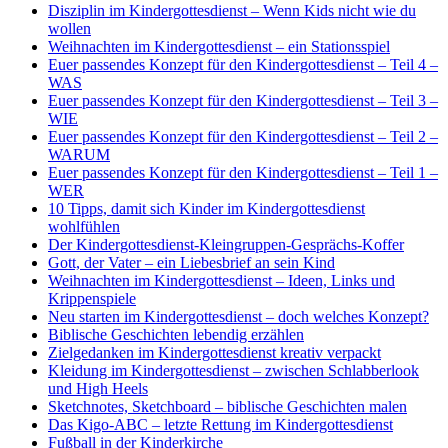
Disziplin im Kindergottesdienst – Wenn Kids nicht wie du
wollen
Weihnachten im Kindergottesdienst – ein Stationsspiel
Euer passendes Konzept für den Kindergottesdienst – Teil 4 –
WAS
Euer passendes Konzept für den Kindergottesdienst – Teil 3 –
WIE
Euer passendes Konzept für den Kindergottesdienst – Teil 2 –
WARUM
Euer passendes Konzept für den Kindergottesdienst – Teil 1 –
WER
10 Tipps, damit sich Kinder im Kindergottesdienst
wohlfühlen
Der Kindergottesdienst-Kleingruppen-Gesprächs-Koffer
Gott, der Vater – ein Liebesbrief an sein Kind
Weihnachten im Kindergottesdienst – Ideen, Links und
Krippenspiele
Neu starten im Kindergottesdienst – doch welches Konzept?
Biblische Geschichten lebendig erzählen
Zielgedanken im Kindergottesdienst kreativ verpackt
Kleidung im Kindergottesdienst – zwischen Schlabberlook
und High Heels
Sketchnotes, Sketchboard – biblische Geschichten malen
Das Kigo-ABC – letzte Rettung im Kindergottesdienst
Fußball in der Kinderkirche