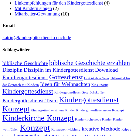
Linkempfehlungen für den Kindergottesdienst
(4)
Mit Kindern singen
(2)
Mitarbeiter-Gewinnung
(10)
Email
katrin@kindergottesdienst-coach.de
Schlagwörter
biblische Geschichte erzählen
biblische Geschichte
Disziplin
Disziplin im Kindergottesdienst
Download
Gottesdienst
Familiengottesdienst
Gott ist dein Vater
Hilfsmittel für
Ideen für Weihnachten
das Gespräch mit Kindern
Kids unartig
Kindergottesdienst
Kindergottesdienst-Gesprächskoffer
Kindergottesdienst
Kindergottesdienst-Team
Konzept
Kindergottesdienst neue Kinder
Kindergottesdienst neues Konzept
Kinderkirche Konzept
Kinderkirche neue Kinder
Kinder
Konzept
kreative Methode
wohlfühlen
Konzeptentwicklung
Krippe
Langeweile
Leitung