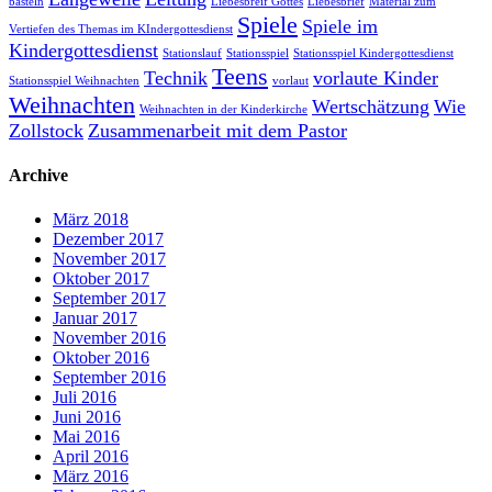
basteln
Liebesbreif Gottes
Liebesbrief
Material zum
Spiele
Spiele im
Vertiefen des Themas im KIndergottesdienst
Kindergottesdienst
Stationslauf
Stationsspiel
Stationsspiel Kindergottesdienst
Teens
Technik
vorlaute Kinder
Stationsspiel Weihnachten
vorlaut
Weihnachten
Wertschätzung
Wie
Weihnachten in der Kinderkirche
Zollstock
Zusammenarbeit mit dem Pastor
Archive
März 2018
Dezember 2017
November 2017
Oktober 2017
September 2017
Januar 2017
November 2016
Oktober 2016
September 2016
Juli 2016
Juni 2016
Mai 2016
April 2016
März 2016