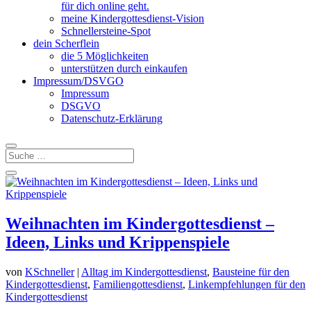
für dich online geht.
meine Kindergottesdienst-Vision
Schnellersteine-Spot
dein Scherflein
die 5 Möglichkeiten
unterstützen durch einkaufen
Impressum/DSVGO
Impressum
DSGVO
Datenschutz-Erklärung
Weihnachten im Kindergottesdienst –
Ideen, Links und Krippenspiele
von
KSchneller
|
Alltag im Kindergottesdienst
,
Bausteine für den
Kindergottesdienst
,
Familiengottesdienst
,
Linkempfehlungen für den
Kindergottesdienst