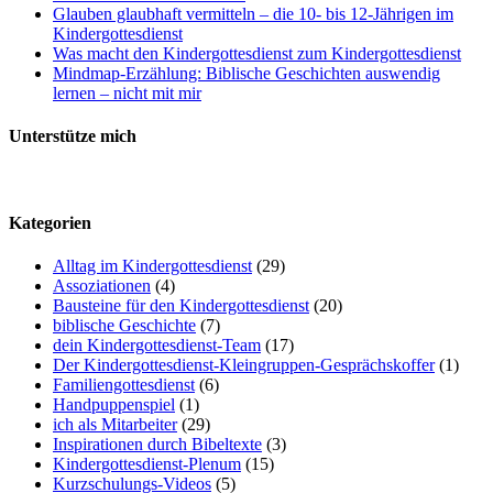
Glauben glaubhaft vermitteln – die 10- bis 12-Jährigen im
Kindergottesdienst
Was macht den Kindergottesdienst zum Kindergottesdienst
Mindmap-Erzählung: Biblische Geschichten auswendig
lernen – nicht mit mir
Unterstütze mich
Kategorien
Alltag im Kindergottesdienst
(29)
Assoziationen
(4)
Bausteine für den Kindergottesdienst
(20)
biblische Geschichte
(7)
dein Kindergottesdienst-Team
(17)
Der Kindergottesdienst-Kleingruppen-Gesprächskoffer
(1)
Familiengottesdienst
(6)
Handpuppenspiel
(1)
ich als Mitarbeiter
(29)
Inspirationen durch Bibeltexte
(3)
Kindergottesdienst-Plenum
(15)
Kurzschulungs-Videos
(5)