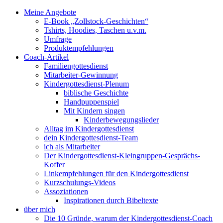
Meine Angebote
E-Book „Zollstock-Geschichten“
Tshirts, Hoodies, Taschen u.v.m.
Umfrage
Produktempfehlungen
Coach-Artikel
Familiengottesdienst
Mitarbeiter-Gewinnung
Kindergottesdienst-Plenum
biblische Geschichte
Handpuppenspiel
Mit Kindern singen
Kinderbewegungslieder
Alltag im Kindergottesdienst
dein Kindergottesdienst-Team
ich als Mitarbeiter
Der Kindergottesdienst-Kleingruppen-Gesprächs-
Koffer
Linkempfehlungen für den Kindergottesdienst
Kurzschulungs-Videos
Assoziationen
Inspirationen durch Bibeltexte
über mich
Die 10 Gründe, warum der Kindergottesdienst-Coach