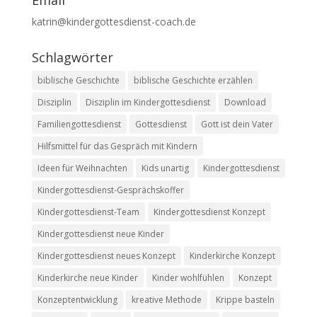
Email
katrin@kindergottesdienst-coach.de
Schlagwörter
biblische Geschichte
biblische Geschichte erzählen
Disziplin
Disziplin im Kindergottesdienst
Download
Familiengottesdienst
Gottesdienst
Gott ist dein Vater
Hilfsmittel für das Gespräch mit Kindern
Ideen für Weihnachten
Kids unartig
Kindergottesdienst
Kindergottesdienst-Gesprächskoffer
Kindergottesdienst-Team
Kindergottesdienst Konzept
Kindergottesdienst neue Kinder
Kindergottesdienst neues Konzept
Kinderkirche Konzept
Kinderkirche neue Kinder
Kinder wohlfühlen
Konzept
Konzeptentwicklung
kreative Methode
Krippe basteln