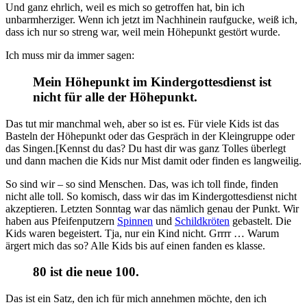
Und ganz ehrlich, weil es mich so getroffen hat, bin ich
unbarmherziger. Wenn ich jetzt im Nachhinein raufgucke, weiß ich,
dass ich nur so streng war, weil mein Höhepunkt gestört wurde.
Ich muss mir da immer sagen:
Mein Höhepunkt im Kindergottesdienst ist
nicht für alle der Höhepunkt.
Das tut mir manchmal weh, aber so ist es. Für viele Kids ist das
Basteln der Höhepunkt oder das Gespräch in der Kleingruppe oder
das Singen.[Kennst du das? Du hast dir was ganz Tolles überlegt
und dann machen die Kids nur Mist damit oder finden es langweilig.
So sind wir – so sind Menschen. Das, was ich toll finde, finden
nicht alle toll. So komisch, dass wir das im Kindergottesdienst nicht
akzeptieren. Letzten Sonntag war das nämlich genau der Punkt. Wir
haben aus Pfeifenputzern
Spinnen
und
Schildkröten
gebastelt. Die
Kids waren begeistert. Tja, nur ein Kind nicht. Grrrr … Warum
ärgert mich das so? Alle Kids bis auf einen fanden es klasse.
80 ist die neue 100.
Das ist ein Satz, den ich für mich annehmen möchte, den ich