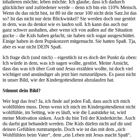
inhalieren möchte, leben möchte. Ich glaube, dass ich dadurch
glücklicher und zufriedener werde – denn ich bin ein 110% Mensch.
Wenn du das nicht bist, ist 80 ist die neue 100 nicht dein Satz.Ist das
so? Ist das nicht nur dein Blickwinkel? Sie werden doch nur gestört
in dem, was du denkst wie es laufen soll. Ich kann das auch nur
ganz schwer aushalten, aber wenn ich von außen auf die Situation
gucke – die Kids haben gelacht, sie haben sich sogar ausgeschüttet.
Einige haben in dem Pupskonzert mitgemacht. Sie hatten Spaß. Tja,
aber es war nicht DEIN Spaß.
Ich frage dich (und mich) – eigentlich ist es doch der Punkt da oben:
Ich würde in dem, was ich sagen wollte, gestört. Meine Ansicht,
dass das was ich über Gott und Jesus erzählen wollte, ist doch viel
wichtiger und anständiger als jetzt hier rumzurülpsen. Es passt nicht
in unser Bild, wie der Kindergottesdienst abzulaufen hat.
Stimmt dein Bild?
Wer legt das fest? Ja, ich finde auf jeden Fall, dass auch ich mich
wohlfühlen muss. Denn wenn ich mich im Kindergottesdienst nicht
wohlfühle, im Setting, wie es läuft, wie die Lautstärke ist, wird
meine Motivation sinken. Auch du bist Teil der Kinderkirche. Auch
du darfst gut behandelt werden. Die Kids dürfen nicht auf dir und
deinen Gefühlen rumtrampeln. Doch wie ist das mit dem „sich
Wohlfühlen beim Vater“, dem „ein Leben mit Jesus macht Spaß“.