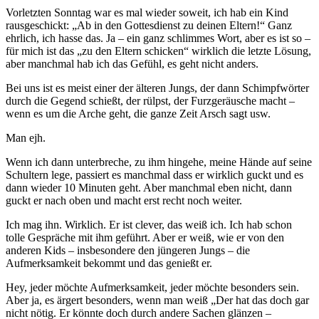
Vorletzten Sonntag war es mal wieder soweit, ich hab ein Kind
rausgeschickt: „Ab in den Gottesdienst zu deinen Eltern!“ Ganz
ehrlich, ich hasse das. Ja – ein ganz schlimmes Wort, aber es ist so –
für mich ist das „zu den Eltern schicken“ wirklich die letzte Lösung,
aber manchmal hab ich das Gefühl, es geht nicht anders.
Bei uns ist es meist einer der älteren Jungs, der dann Schimpfwörter
durch die Gegend schießt, der rülpst, der Furzgeräusche macht –
wenn es um die Arche geht, die ganze Zeit Arsch sagt usw.
Man ejh.
Wenn ich dann unterbreche, zu ihm hingehe, meine Hände auf seine
Schultern lege, passiert es manchmal dass er wirklich guckt und es
dann wieder 10 Minuten geht. Aber manchmal eben nicht, dann
guckt er nach oben und macht erst recht noch weiter.
Ich mag ihn. Wirklich. Er ist clever, das weiß ich. Ich hab schon
tolle Gespräche mit ihm geführt. Aber er weiß, wie er von den
anderen Kids – insbesondere den jüngeren Jungs – die
Aufmerksamkeit bekommt und das genießt er.
Hey, jeder möchte Aufmerksamkeit, jeder möchte besonders sein.
Aber ja, es ärgert besonders, wenn man weiß „Der hat das doch gar
nicht nötig. Er könnte doch durch andere Sachen glänzen –