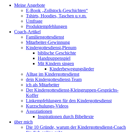
Meine Angebote
E-Book „Zollstock-Geschichten“
Tshirts, Hoodies, Taschen u.v.m.
Umfrage
Produktempfehlungen
Coach-Artikel
Familiengottesdienst
Mitarbeiter-Gewinnung
Kindergottesdienst-Plenum
biblische Geschichte
Handpuppenspiel
Mit Kindern singen
Kinderbewegungslieder
Alltag im Kindergottesdienst
dein Kindergottesdienst-Team
ich als Mitarbeiter
Der Kindergottesdienst-Kleingruppen-Gesprächs-
Koffer
Linkempfehlungen für den Kindergottesdienst
Kurzschulungs-Videos
Assoziationen
Inspirationen durch Bibeltexte
über mich
Die 10 Gründe, warum der Kindergottesdienst-Coach