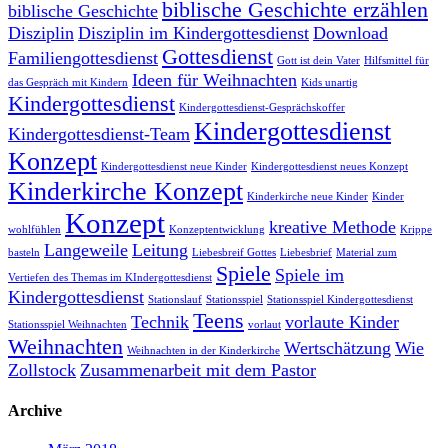
biblische Geschichte erzählen
biblische Geschichte
Disziplin
Disziplin im Kindergottesdienst
Download
Gottesdienst
Familiengottesdienst
Gott ist dein Vater
Hilfsmittel für
Ideen für Weihnachten
das Gespräch mit Kindern
Kids unartig
Kindergottesdienst
Kindergottesdienst-Gesprächskoffer
Kindergottesdienst
Kindergottesdienst-Team
Konzept
Kindergottesdienst neue Kinder
Kindergottesdienst neues Konzept
Kinderkirche Konzept
Kinderkirche neue Kinder
Kinder
Konzept
kreative Methode
wohlfühlen
Konzeptentwicklung
Krippe
Langeweile
Leitung
basteln
Liebesbreif Gottes
Liebesbrief
Material zum
Spiele
Spiele im
Vertiefen des Themas im KIndergottesdienst
Kindergottesdienst
Stationslauf
Stationsspiel
Stationsspiel Kindergottesdienst
Teens
Technik
vorlaute Kinder
Stationsspiel Weihnachten
vorlaut
Weihnachten
Wertschätzung
Wie
Weihnachten in der Kinderkirche
Zollstock
Zusammenarbeit mit dem Pastor
Archive