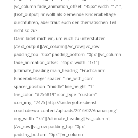
[vc_column fade_animation_offset=“45px“ width=“1/1″]
[text_output]Ihr wollt als Gemeinde Kinderbibeltage
durchführen, aber traut euch den thematischen Teil
nicht so zu?
Dann ladet mich ein, um euch zu unterstützen.
[/text_output][/vc_column][/vc_row][vc_row
padding_top=“0px“ padding_bottom=“0px“][vc_column
fade_animation_offset=“45px“ width=“1/1″]
[ultimate_heading main_heading=“Fruchtalarm –
Kinderbibeltage“ spacer=“line_with_icon“
spacer_position=“middle“ line_height=“1″
line_color=“#256819″ icon_type=“custom“
icon_img=“2475|http://kindergottesdienst-
coach.de/wp-content/uploads/2016/02/Ananas.png“
img_width=“75″][/ultimate_heading][/vc_column]
[/vc_row][vc_row padding_top=“0px“
padding_bottom=“0px“][vc_column