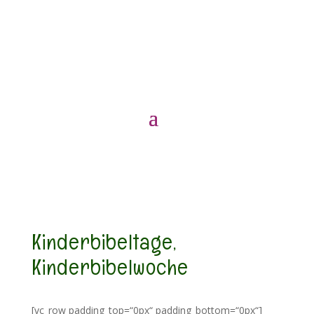
Kinderbibeltage,
Kinderbibelwoche
[vc_row padding_top=“0px“ padding_bottom=“0px“]