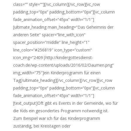
class=““ style=““][/vc_column][/vc_row][vc_row
padding_top=“0px“ padding_bottom=“0px“][vc_column
fade_animation_offset=“45px“ width=“1/1″]
[ultimate_heading main_heading=“Das Geheimnis der
anderen Seite“ spacer=“line_with_icon“
spacer_position=“middle“ line_height=“1″
line_color=“#256819″ icon_type=“custom“
icon_img=“2409|http://kindergottesdienst-
coach.de/wp-content/uploads/2016/02/Daumen.png“
img_width=“75″]ein Kinderprogramm für einen
Tag[/ultimate_heading][/vc_column][/vc_row][vc_row
padding_top=“0px“ padding_bottom=“0px“][vc_column
fade_animation_offset=“45px“ width=“1/1″]
[text_output]Oft gibt es Events in der Gemeinde, wo für
die Kids ein gesondertes Programm notwendig ist.
Zum Beispiel war ich für das Kinderprogramm
zuständig, bei Kreistagen oder