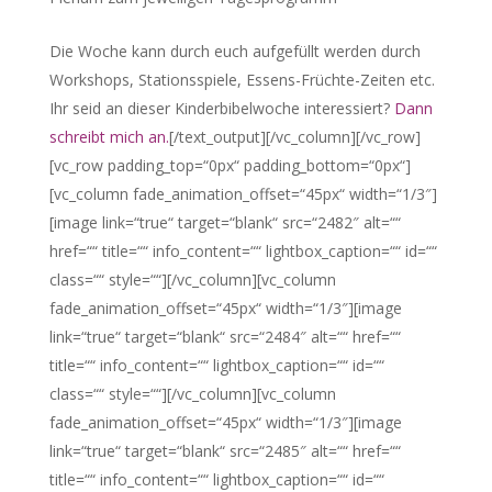
Die Woche kann durch euch aufgefüllt werden durch
Workshops, Stationsspiele, Essens-Früchte-Zeiten etc.
Ihr seid an dieser Kinderbibelwoche interessiert?
Dann
schreibt mich an.
[/text_output][/vc_column][/vc_row]
[vc_row padding_top=“0px“ padding_bottom=“0px“]
[vc_column fade_animation_offset=“45px“ width=“1/3″]
[image link=“true“ target=“blank“ src=“2482″ alt=““
href=““ title=““ info_content=““ lightbox_caption=““ id=““
class=““ style=““][/vc_column][vc_column
fade_animation_offset=“45px“ width=“1/3″][image
link=“true“ target=“blank“ src=“2484″ alt=““ href=““
title=““ info_content=““ lightbox_caption=““ id=““
class=““ style=““][/vc_column][vc_column
fade_animation_offset=“45px“ width=“1/3″][image
link=“true“ target=“blank“ src=“2485″ alt=““ href=““
title=““ info_content=““ lightbox_caption=““ id=““