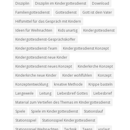
Disziplin
Disziplin im Kindergottesdienst
Download
Familiengottesdienst
Gottesdienst
Gott ist dein Vater
Hilfsmittel für das Gespräch mit Kindern
Ideen für Weihnachten
Kids unartig
Kindergottesdienst
Kindergottesdienst-Gesprächskoffer
Kindergottesdienst-Team
Kindergottesdienst Konzept
Kindergottesdienst neue Kinder
Kindergottesdienst neues Konzept
Kinderkirche Konzept
Kinderkirche neue Kinder
Kinder wohlfühlen
Konzept
Konzeptentwicklung
kreative Methode
Krippe basteln
Langeweile
Leitung
Liebesbreif Gottes
Liebesbrief
Material zum Vertiefen des Themas im KIndergottesdienst
Spiele
Spiele im Kindergottesdienst
Stationslauf
Stationsspiel
Stationsspiel Kindergottesdienst
Stationsspiel Weihnachten
Technik
Teens
vorlaut