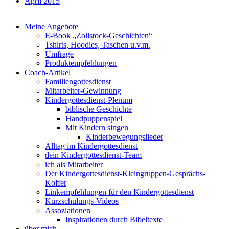
April 2015
Meine Angebote
E-Book „Zollstock-Geschichten“
Tshirts, Hoodies, Taschen u.v.m.
Umfrage
Produktempfehlungen
Coach-Artikel
Familiengottesdienst
Mitarbeiter-Gewinnung
Kindergottesdienst-Plenum
biblische Geschichte
Handpuppenspiel
Mit Kindern singen
Kinderbewegungslieder
Alltag im Kindergottesdienst
dein Kindergottesdienst-Team
ich als Mitarbeiter
Der Kindergottesdienst-Kleingruppen-Gesprächs-
Koffer
Linkempfehlungen für den Kindergottesdienst
Kurzschulungs-Videos
Assoziationen
Inspirationen durch Bibeltexte
über mich