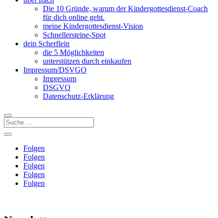
Die 10 Gründe, warum der Kindergottesdienst-Coach
für dich online geht.
meine Kindergottesdienst-Vision
Schnellersteine-Spot
dein Scherflein
die 5 Möglichkeiten
unterstützen durch einkaufen
Impressum/DSVGO
Impressum
DSGVO
Datenschutz-Erklärung
Folgen
Folgen
Folgen
Folgen
Folgen