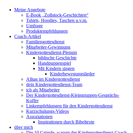
Meine Angebote
E-Book „Zollstock-Geschichten“
Tshirts, Hoodies, Taschen u.v.m.
Umfrage
Produktempfehlungen
Coach-Artikel
Familiengottesdienst
Mitarbeiter-Gewinnung
Kindergottesdienst-Plenum
biblische Geschichte
Handpuppenspiel
Mit Kindern singen
Kinderbewegungslieder
Alltag im Kindergottesdienst
dein Kindergottesdienst-Team
ich als Mitarbeiter
Der Kindergottesdienst-Kleingruppen-Gesprächs-
Koffer
Linkempfehlungen für den Kindergottesdienst
Kurzschulungs-Videos
Assoziationen
Inspirationen durch Bibeltexte
über mich
Die 10 Gründe, warum der Kindergottesdienst-Coach