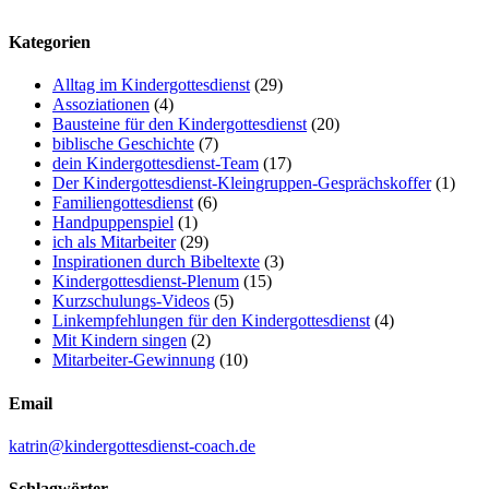
Kategorien
Alltag im Kindergottesdienst
(29)
Assoziationen
(4)
Bausteine für den Kindergottesdienst
(20)
biblische Geschichte
(7)
dein Kindergottesdienst-Team
(17)
Der Kindergottesdienst-Kleingruppen-Gesprächskoffer
(1)
Familiengottesdienst
(6)
Handpuppenspiel
(1)
ich als Mitarbeiter
(29)
Inspirationen durch Bibeltexte
(3)
Kindergottesdienst-Plenum
(15)
Kurzschulungs-Videos
(5)
Linkempfehlungen für den Kindergottesdienst
(4)
Mit Kindern singen
(2)
Mitarbeiter-Gewinnung
(10)
Email
katrin@kindergottesdienst-coach.de
Schlagwörter