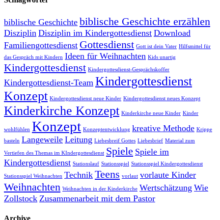
biblische Geschichte erzählen
biblische Geschichte
Disziplin
Disziplin im Kindergottesdienst
Download
Gottesdienst
Familiengottesdienst
Gott ist dein Vater
Hilfsmittel für
Ideen für Weihnachten
das Gespräch mit Kindern
Kids unartig
Kindergottesdienst
Kindergottesdienst-Gesprächskoffer
Kindergottesdienst
Kindergottesdienst-Team
Konzept
Kindergottesdienst neue Kinder
Kindergottesdienst neues Konzept
Kinderkirche Konzept
Kinderkirche neue Kinder
Kinder
Konzept
kreative Methode
wohlfühlen
Konzeptentwicklung
Krippe
Langeweile
Leitung
basteln
Liebesbreif Gottes
Liebesbrief
Material zum
Spiele
Spiele im
Vertiefen des Themas im KIndergottesdienst
Kindergottesdienst
Stationslauf
Stationsspiel
Stationsspiel Kindergottesdienst
Teens
Technik
vorlaute Kinder
Stationsspiel Weihnachten
vorlaut
Weihnachten
Wertschätzung
Wie
Weihnachten in der Kinderkirche
Zollstock
Zusammenarbeit mit dem Pastor
Archive