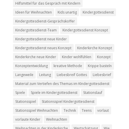
Hilfsmittel für das Gespräch mit Kindern
Ideen für Weihnachten
Kids unartig
Kindergottesdienst
Kindergottesdienst-Gesprächskoffer
Kindergottesdienst-Team
Kindergottesdienst Konzept
Kindergottesdienst neue Kinder
Kindergottesdienst neues Konzept
Kinderkirche Konzept
Kinderkirche neue Kinder
Kinder wohlfühlen
Konzept
Konzeptentwicklung
kreative Methode
Krippe basteln
Langeweile
Leitung
Liebesbreif Gottes
Liebesbrief
Material zum Vertiefen des Themas im KIndergottesdienst
Spiele
Spiele im Kindergottesdienst
Stationslauf
Stationsspiel
Stationsspiel Kindergottesdienst
Stationsspiel Weihnachten
Technik
Teens
vorlaut
vorlaute Kinder
Weihnachten
Weihnachten in der Kinderkirche
Wertschätzung
Wie