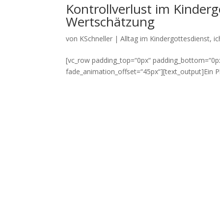
Kontrollverlust im Kinderg
Wertschätzung
von
KSchneller
|
Alltag im Kindergottesdienst
,
ic
[vc_row padding_top=“0px“ padding_bottom=“0px
fade_animation_offset=“45px“][text_output]Ein 