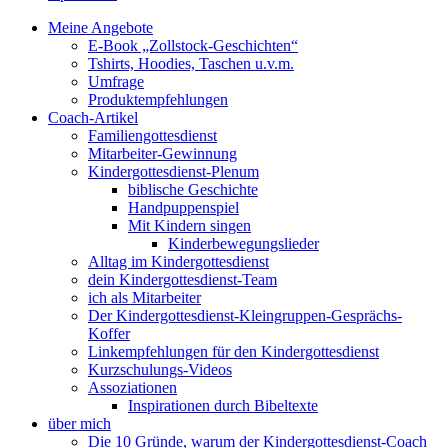
Meine Angebote
E-Book „Zollstock-Geschichten“
Tshirts, Hoodies, Taschen u.v.m.
Umfrage
Produktempfehlungen
Coach-Artikel
Familiengottesdienst
Mitarbeiter-Gewinnung
Kindergottesdienst-Plenum
biblische Geschichte
Handpuppenspiel
Mit Kindern singen
Kinderbewegungslieder
Alltag im Kindergottesdienst
dein Kindergottesdienst-Team
ich als Mitarbeiter
Der Kindergottesdienst-Kleingruppen-Gesprächs-
Koffer
Linkempfehlungen für den Kindergottesdienst
Kurzschulungs-Videos
Assoziationen
Inspirationen durch Bibeltexte
über mich
Die 10 Gründe, warum der Kindergottesdienst-Coach