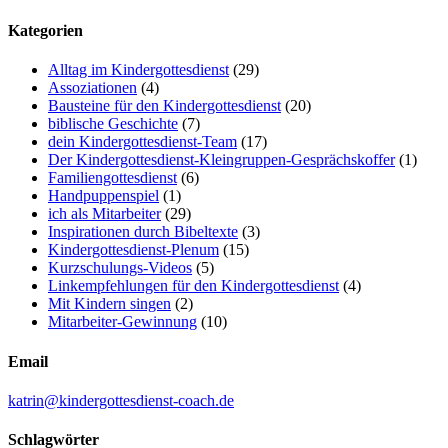
Kategorien
Alltag im Kindergottesdienst
(29)
Assoziationen
(4)
Bausteine für den Kindergottesdienst
(20)
biblische Geschichte
(7)
dein Kindergottesdienst-Team
(17)
Der Kindergottesdienst-Kleingruppen-Gesprächskoffer
(1)
Familiengottesdienst
(6)
Handpuppenspiel
(1)
ich als Mitarbeiter
(29)
Inspirationen durch Bibeltexte
(3)
Kindergottesdienst-Plenum
(15)
Kurzschulungs-Videos
(5)
Linkempfehlungen für den Kindergottesdienst
(4)
Mit Kindern singen
(2)
Mitarbeiter-Gewinnung
(10)
Email
katrin@kindergottesdienst-coach.de
Schlagwörter