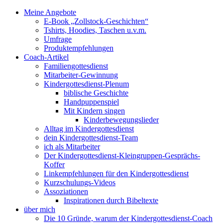
Meine Angebote
E-Book „Zollstock-Geschichten“
Tshirts, Hoodies, Taschen u.v.m.
Umfrage
Produktempfehlungen
Coach-Artikel
Familiengottesdienst
Mitarbeiter-Gewinnung
Kindergottesdienst-Plenum
biblische Geschichte
Handpuppenspiel
Mit Kindern singen
Kinderbewegungslieder
Alltag im Kindergottesdienst
dein Kindergottesdienst-Team
ich als Mitarbeiter
Der Kindergottesdienst-Kleingruppen-Gesprächs-
Koffer
Linkempfehlungen für den Kindergottesdienst
Kurzschulungs-Videos
Assoziationen
Inspirationen durch Bibeltexte
über mich
Die 10 Gründe, warum der Kindergottesdienst-Coach