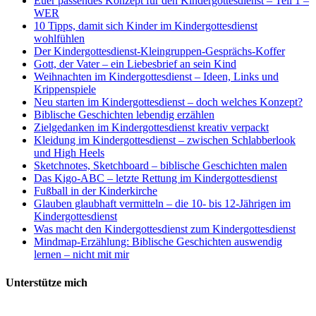
Euer passendes Konzept für den Kindergottesdienst – Teil 1 –
WER
10 Tipps, damit sich Kinder im Kindergottesdienst
wohlfühlen
Der Kindergottesdienst-Kleingruppen-Gesprächs-Koffer
Gott, der Vater – ein Liebesbrief an sein Kind
Weihnachten im Kindergottesdienst – Ideen, Links und
Krippenspiele
Neu starten im Kindergottesdienst – doch welches Konzept?
Biblische Geschichten lebendig erzählen
Zielgedanken im Kindergottesdienst kreativ verpackt
Kleidung im Kindergottesdienst – zwischen Schlabberlook
und High Heels
Sketchnotes, Sketchboard – biblische Geschichten malen
Das Kigo-ABC – letzte Rettung im Kindergottesdienst
Fußball in der Kinderkirche
Glauben glaubhaft vermitteln – die 10- bis 12-Jährigen im
Kindergottesdienst
Was macht den Kindergottesdienst zum Kindergottesdienst
Mindmap-Erzählung: Biblische Geschichten auswendig
lernen – nicht mit mir
Unterstütze mich