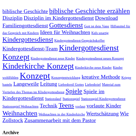
biblische Geschichte erzählen
biblische Geschichte
Disziplin
Disziplin im Kindergottesdienst
Download
Gottesdienst
Familiengottesdienst
Gott ist dein Vater
Hilfsmittel für
Ideen für Weihnachten
das Gespräch mit Kindern
Kids unartig
Kindergottesdienst
Kindergottesdienst-Gesprächskoffer
Kindergottesdienst
Kindergottesdienst-Team
Konzept
Kindergottesdienst neue Kinder
Kindergottesdienst neues Konzept
Kinderkirche Konzept
Kinderkirche neue Kinder
Kinder
Konzept
kreative Methode
wohlfühlen
Konzeptentwicklung
Krippe
Langeweile
Leitung
basteln
Liebesbreif Gottes
Liebesbrief
Material zum
Spiele
Spiele im
Vertiefen des Themas im KIndergottesdienst
Kindergottesdienst
Stationslauf
Stationsspiel
Stationsspiel Kindergottesdienst
Teens
Technik
vorlaute Kinder
Stationsspiel Weihnachten
vorlaut
Weihnachten
Wertschätzung
Wie
Weihnachten in der Kinderkirche
Zollstock
Zusammenarbeit mit dem Pastor
Archive