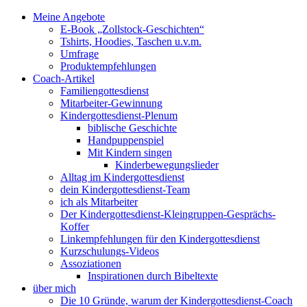
Meine Angebote
E-Book „Zollstock-Geschichten“
Tshirts, Hoodies, Taschen u.v.m.
Umfrage
Produktempfehlungen
Coach-Artikel
Familiengottesdienst
Mitarbeiter-Gewinnung
Kindergottesdienst-Plenum
biblische Geschichte
Handpuppenspiel
Mit Kindern singen
Kinderbewegungslieder
Alltag im Kindergottesdienst
dein Kindergottesdienst-Team
ich als Mitarbeiter
Der Kindergottesdienst-Kleingruppen-Gesprächs-
Koffer
Linkempfehlungen für den Kindergottesdienst
Kurzschulungs-Videos
Assoziationen
Inspirationen durch Bibeltexte
über mich
Die 10 Gründe, warum der Kindergottesdienst-Coach