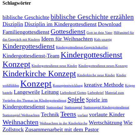
Schlagwörter
biblische Geschichte erzählen
biblische Geschichte
Disziplin
Disziplin im Kindergottesdienst
Download
Gottesdienst
Familiengottesdienst
Gott ist dein Vater
Hilfsmittel für
Ideen für Weihnachten
das Gespräch mit Kindern
Kids unartig
Kindergottesdienst
Kindergottesdienst-Gesprächskoffer
Kindergottesdienst
Kindergottesdienst-Team
Konzept
Kindergottesdienst neue Kinder
Kindergottesdienst neues Konzept
Kinderkirche Konzept
Kinderkirche neue Kinder
Kinder
Konzept
kreative Methode
wohlfühlen
Konzeptentwicklung
Krippe
Langeweile
Leitung
basteln
Liebesbreif Gottes
Liebesbrief
Material zum
Spiele
Spiele im
Vertiefen des Themas im KIndergottesdienst
Kindergottesdienst
Stationslauf
Stationsspiel
Stationsspiel Kindergottesdienst
Teens
Technik
vorlaute Kinder
Stationsspiel Weihnachten
vorlaut
Weihnachten
Wertschätzung
Wie
Weihnachten in der Kinderkirche
Zollstock
Zusammenarbeit mit dem Pastor