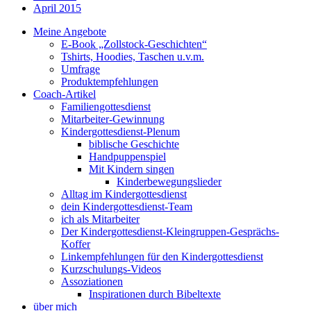
April 2015
Meine Angebote
E-Book „Zollstock-Geschichten“
Tshirts, Hoodies, Taschen u.v.m.
Umfrage
Produktempfehlungen
Coach-Artikel
Familiengottesdienst
Mitarbeiter-Gewinnung
Kindergottesdienst-Plenum
biblische Geschichte
Handpuppenspiel
Mit Kindern singen
Kinderbewegungslieder
Alltag im Kindergottesdienst
dein Kindergottesdienst-Team
ich als Mitarbeiter
Der Kindergottesdienst-Kleingruppen-Gesprächs-
Koffer
Linkempfehlungen für den Kindergottesdienst
Kurzschulungs-Videos
Assoziationen
Inspirationen durch Bibeltexte
über mich