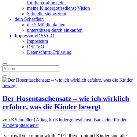
für dich online geht.
meine Kindergottesdienst-Vision
Schnellersteine-Spot
dein Scherflein
die 5 Möglichkeiten
unterstützen durch einkaufen
Impressum/DSVGO
Impressum
DSGVO
Datenschutz-Erklärung
Der Hosentaschensatz – wie ich wirklich
erfahre, was die Kinder bewegt
von
KSchneller
|
Alltag im Kindergottesdienst
,
Bausteine für den
Kindergottesdienst
[vc_row][vc_column width=“1/1″][text_output] Kinder sind alle