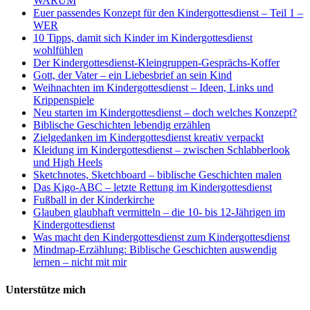
WARUM
Euer passendes Konzept für den Kindergottesdienst – Teil 1 –
WER
10 Tipps, damit sich Kinder im Kindergottesdienst
wohlfühlen
Der Kindergottesdienst-Kleingruppen-Gesprächs-Koffer
Gott, der Vater – ein Liebesbrief an sein Kind
Weihnachten im Kindergottesdienst – Ideen, Links und
Krippenspiele
Neu starten im Kindergottesdienst – doch welches Konzept?
Biblische Geschichten lebendig erzählen
Zielgedanken im Kindergottesdienst kreativ verpackt
Kleidung im Kindergottesdienst – zwischen Schlabberlook
und High Heels
Sketchnotes, Sketchboard – biblische Geschichten malen
Das Kigo-ABC – letzte Rettung im Kindergottesdienst
Fußball in der Kinderkirche
Glauben glaubhaft vermitteln – die 10- bis 12-Jährigen im
Kindergottesdienst
Was macht den Kindergottesdienst zum Kindergottesdienst
Mindmap-Erzählung: Biblische Geschichten auswendig
lernen – nicht mit mir
Unterstütze mich