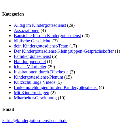
Kategorien
Alltag im Kindergottesdienst
(29)
Assoziationen
(4)
Bausteine für den Kindergottesdienst
(20)
biblische Geschichte
(7)
dein Kindergottesdienst-Team
(17)
Der Kindergottesdienst-Kleingruppen-Gesprächskoffer
(1)
Familiengottesdienst
(6)
Handpuppenspiel
(1)
ich als Mitarbeiter
(29)
Inspirationen durch Bibeltexte
(3)
Kindergottesdienst-Plenum
(15)
Kurzschulungs-Videos
(5)
Linkempfehlungen für den Kindergottesdienst
(4)
Mit Kindern singen
(2)
Mitarbeiter-Gewinnung
(10)
Email
katrin@kindergottesdienst-coach.de