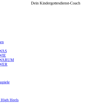
Dein Kindergottesdienst-Coach
len
– WAS
 WIE
2 – WARUM
– WER
spiele
d High Heels