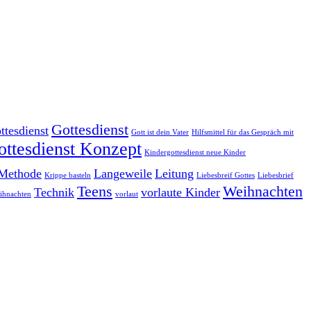
Gottesdienst
ttesdienst
Gott ist dein Vater
Hilfsmittel für das Gespräch mit
ottesdienst Konzept
Kindergottesdienst neue Kinder
 Methode
Langeweile
Leitung
Krippe basteln
Liebesbreif Gottes
Liebesbrief
Teens
Weihnachten
Technik
vorlaute Kinder
eihnachten
vorlaut