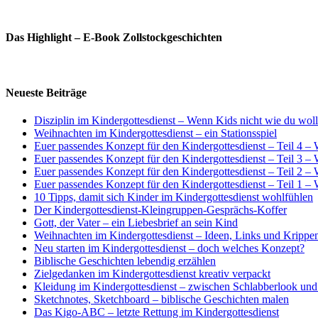
Das Highlight – E-Book Zollstockgeschichten
Neueste Beiträge
Disziplin im Kindergottesdienst – Wenn Kids nicht wie du wol
Weihnachten im Kindergottesdienst – ein Stationsspiel
Euer passendes Konzept für den Kindergottesdienst – Teil 4 
Euer passendes Konzept für den Kindergottesdienst – Teil 3 –
Euer passendes Konzept für den Kindergottesdienst – Teil 
Euer passendes Konzept für den Kindergottesdienst – Teil 1 
10 Tipps, damit sich Kinder im Kindergottesdienst wohlfühlen
Der Kindergottesdienst-Kleingruppen-Gesprächs-Koffer
Gott, der Vater – ein Liebesbrief an sein Kind
Weihnachten im Kindergottesdienst – Ideen, Links und Krippen
Neu starten im Kindergottesdienst – doch welches Konzept?
Biblische Geschichten lebendig erzählen
Zielgedanken im Kindergottesdienst kreativ verpackt
Kleidung im Kindergottesdienst – zwischen Schlabberlook un
Sketchnotes, Sketchboard – biblische Geschichten malen
Das Kigo-ABC – letzte Rettung im Kindergottesdienst