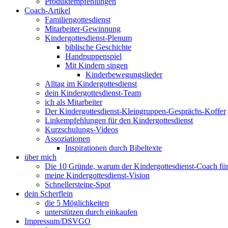
Produktempfehlungen
Coach-Artikel
Familiengottesdienst
Mitarbeiter-Gewinnung
Kindergottesdienst-Plenum
biblische Geschichte
Handpuppenspiel
Mit Kindern singen
Kinderbewegungslieder
Alltag im Kindergottesdienst
dein Kindergottesdienst-Team
ich als Mitarbeiter
Der Kindergottesdienst-Kleingruppen-Gesprächs-Koffer
Linkempfehlungen für den Kindergottesdienst
Kurzschulungs-Videos
Assoziationen
Inspirationen durch Bibeltexte
über mich
Die 10 Gründe, warum der Kindergottesdienst-Coach für 
meine Kindergottesdienst-Vision
Schnellersteine-Spot
dein Scherflein
die 5 Möglichkeiten
unterstützen durch einkaufen
Impressum/DSVGO