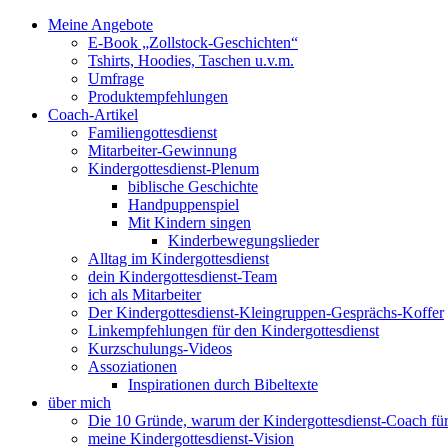
Meine Angebote
E-Book „Zollstock-Geschichten“
Tshirts, Hoodies, Taschen u.v.m.
Umfrage
Produktempfehlungen
Coach-Artikel
Familiengottesdienst
Mitarbeiter-Gewinnung
Kindergottesdienst-Plenum
biblische Geschichte
Handpuppenspiel
Mit Kindern singen
Kinderbewegungslieder
Alltag im Kindergottesdienst
dein Kindergottesdienst-Team
ich als Mitarbeiter
Der Kindergottesdienst-Kleingruppen-Gesprächs-Koffer
Linkempfehlungen für den Kindergottesdienst
Kurzschulungs-Videos
Assoziationen
Inspirationen durch Bibeltexte
über mich
Die 10 Gründe, warum der Kindergottesdienst-Coach für 
meine Kindergottesdienst-Vision