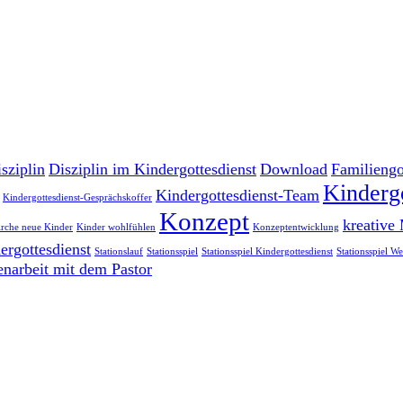
sziplin
Disziplin im Kindergottesdienst
Download
Familiengo
Kinderg
Kindergottesdienst-Team
Kindergottesdienst-Gesprächskoffer
Konzept
kreative
irche neue Kinder
Kinder wohlfühlen
Konzeptentwicklung
ergottesdienst
Stationslauf
Stationsspiel
Stationsspiel Kindergottesdienst
Stationsspiel W
arbeit mit dem Pastor