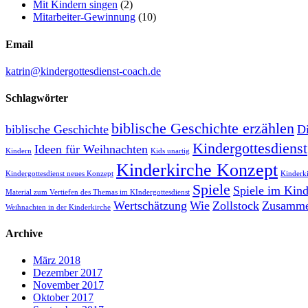
Mit Kindern singen
(2)
Mitarbeiter-Gewinnung
(10)
Email
katrin@kindergottesdienst-coach.de
Schlagwörter
biblische Geschichte erzählen
biblische Geschichte
Di
Kindergottesdienst
Ideen für Weihnachten
Kindern
Kids unartig
Kinderkirche Konzept
Kindergottesdienst neues Konzept
Kinderk
Spiele
Spiele im Kind
Material zum Vertiefen des Themas im KIndergottesdienst
Wertschätzung
Wie
Zollstock
Zusammen
Weihnachten in der Kinderkirche
Archive
März 2018
Dezember 2017
November 2017
Oktober 2017