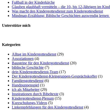
Fußball in der Kinderkirche
Glauben glaubhaft vermitteln – die 10- bis 12-Jährigen im Kind
Was macht den Kindergottesdienst zum Kindergottesdienst
Mindmap-Erzählung: Biblische Geschichten auswendig lernen –
Unterstütze mich
Kategorien
Alltag im Kindergottesdienst
(29)
Assoziationen
(4)
Bausteine für den Kindergottesdienst
(20)
biblische Geschichte
(7)
dein Kindergottesdienst-Team
(17)
Der Kindergottesdienst-Kleingruppen-Gesprächskoffer
(1)
Familiengottesdienst
(6)
Handpuppenspiel
(1)
ich als Mitarbeiter
(29)
Inspirationen durch Bibeltexte
(3)
Kindergottesdienst-Plenum
(15)
Kurzschulungs-Videos
(5)
Linkempfehlungen für den Kindergottesdienst
(4)