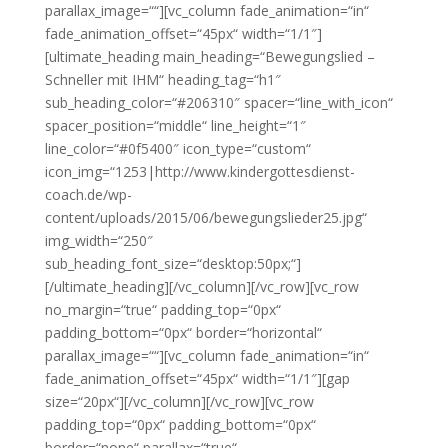
parallax_image=““][vc_column fade_animation=“in“
fade_animation_offset=“45px“ width=“1/1″]
[ultimate_heading main_heading=“Bewegungslied –
Schneller mit IHM“ heading_tag=“h1″
sub_heading_color=“#206310″ spacer=“line_with_icon“
spacer_position=“middle“ line_height=“1″
line_color=“#0f5400″ icon_type=“custom“
icon_img=“1253|http://www.kindergottesdienst-
coach.de/wp-
content/uploads/2015/06/bewegungslieder25.jpg“
img_width=“250″
sub_heading_font_size=“desktop:50px;“]
[/ultimate_heading][/vc_column][/vc_row][vc_row
no_margin=“true“ padding_top=“0px“
padding_bottom=“0px“ border=“horizontal“
parallax_image=““][vc_column fade_animation=“in“
fade_animation_offset=“45px“ width=“1/1″][gap
size=“20px“][/vc_column][/vc_row][vc_row
padding_top=“0px“ padding_bottom=“0px“
border=“none“ parallax=“true“