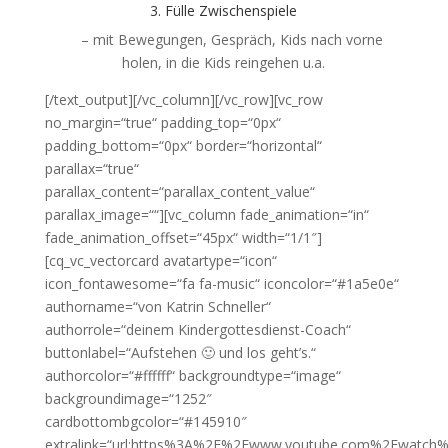
3. Fülle Zwischenspiele
– mit Bewegungen, Gespräch, Kids nach vorne
holen, in die Kids reingehen u.a.
[/text_output][/vc_column][/vc_row][vc_row
no_margin=“true“ padding_top=“0px“
padding_bottom=“0px“ border=“horizontal“
parallax=“true“
parallax_content=“parallax_content_value“
parallax_image=““][vc_column fade_animation=“in“
fade_animation_offset=“45px“ width=“1/1″]
[cq_vc_vectorcard avatartype=“icon“
icon_fontawesome=“fa fa-music“ iconcolor=“#1a5e0e“
authorname=“von Katrin Schneller“
authorrole=“deinem Kindergottesdienst-Coach“
buttonlabel=“Aufstehen 🙂 und los geht’s.“
authorcolor=“#ffffff“ backgroundtype=“image“
backgroundimage=“1252″
cardbottombgcolor=“#145910″
extralink=“url:https%3A%2F%2Fwww.youtube.com%2Fwatc