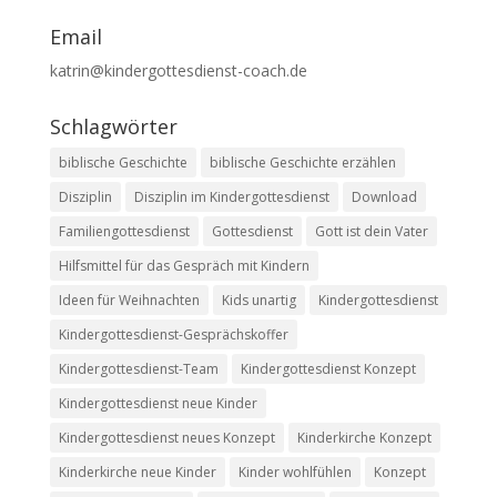
Email
katrin@kindergottesdienst-coach.de
Schlagwörter
biblische Geschichte
biblische Geschichte erzählen
Disziplin
Disziplin im Kindergottesdienst
Download
Familiengottesdienst
Gottesdienst
Gott ist dein Vater
Hilfsmittel für das Gespräch mit Kindern
Ideen für Weihnachten
Kids unartig
Kindergottesdienst
Kindergottesdienst-Gesprächskoffer
Kindergottesdienst-Team
Kindergottesdienst Konzept
Kindergottesdienst neue Kinder
Kindergottesdienst neues Konzept
Kinderkirche Konzept
Kinderkirche neue Kinder
Kinder wohlfühlen
Konzept