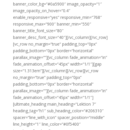
banner_color_bg=“#0a5900″ image_opacity=“1″
image_opacity_on_hover=“0.4″
enable_responsive=“yes“ responsive_min=“768″
responsive_max=“900″ banner_min=“550″
banner_title_font_size=“80″
banner_desc_font_size=“40″][/vc_column][/vc_row]
[vc_row no_margin=“true“ padding_top=“0px“
padding_bottom=“0px“ border=“horizontal“
parallax_image=““][vc_column fade_animation=“in“
fade_animation_offset=“45px“ width=“1/1″][gap
size=“1.313em“][/vc_column][/vc_row][vc_row
no_margin=“true“ padding_top=“0px“
padding_bottom=“0px“ border=“horizontal“
parallax_image=““][vc_column fade_animation=“in“
fade_animation_offset=“45px“ width=“1/1″]
[ultimate_heading main_heading=“Lektion 7″
heading_tag=“h1″ sub_heading_color=“#206310″
spacer=“line_with_icon“ spacer_position=“middle“
line_height=“1″ line_color=“#0f5400″