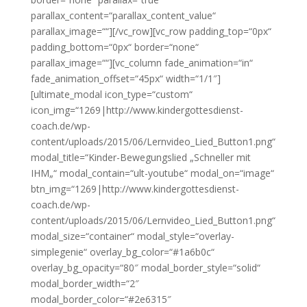
parallax_content=“parallax_content_value“
parallax_image=““][/vc_row][vc_row padding_top=“0px“
padding_bottom=“0px“ border=“none“
parallax_image=““][vc_column fade_animation=“in“
fade_animation_offset=“45px“ width=“1/1″]
[ultimate_modal icon_type=“custom“
icon_img=“1269|http://www.kindergottesdienst-
coach.de/wp-
content/uploads/2015/06/Lernvideo_Lied_Button1.png“
modal_title=“Kinder-Bewegungslied „Schneller mit
IHM„“ modal_contain=“ult-youtube“ modal_on=“image“
btn_img=“1269|http://www.kindergottesdienst-
coach.de/wp-
content/uploads/2015/06/Lernvideo_Lied_Button1.png“
modal_size=“container“ modal_style=“overlay-
simplegenie“ overlay_bg_color=“#1a6b0c“
overlay_bg_opacity=“80″ modal_border_style=“solid“
modal_border_width=“2″
modal_border_color=“#2e6315″