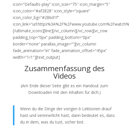
icon=“Defaults-play“ icon_size=“75″ icon_margin=“5″
icon_color=“#af2828″ icon_style=“square“
icon_color_bg=“#286d1f“
icon_link=“url:https%3A%2F%2Fwww.youtube.com%2Fwatch%
[/ultimate_icons][line][/vc_column][/vc_row][vc_row
padding_top=“0px“ padding_bottom=“0px“
border=“none“ parallax_image=““][vc_column
fade_animation=“in“ fade_animation_offset=“45px“
width=“1/1″][text_output]
Zusammenfassung des
Videos
(Am Ende dieser Seite gibt es ein Handout zum
Downloaden mit den Inhalten für dich.)
Wenn du die Dinge der vorigen 6 Lektionen drauf
hast und verinnerlicht hast, dann bedeutet es, dass
du in dem, was du tust, sicher bist.