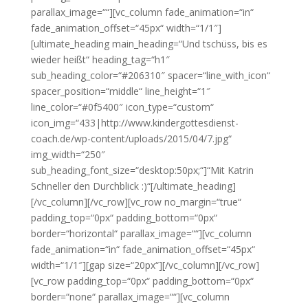
parallax_image=““][vc_column fade_animation=“in“
fade_animation_offset=“45px“ width=“1/1″]
[ultimate_heading main_heading=“Und tschüss, bis es
wieder heißt“ heading_tag=“h1″
sub_heading_color=“#206310″ spacer=“line_with_icon“
spacer_position=“middle“ line_height=“1″
line_color=“#0f5400″ icon_type=“custom“
icon_img=“433|http://www.kindergottesdienst-
coach.de/wp-content/uploads/2015/04/7.jpg“
img_width=“250″
sub_heading_font_size=“desktop:50px;“]“Mit Katrin
Schneller den Durchblick :)“[/ultimate_heading]
[/vc_column][/vc_row][vc_row no_margin=“true“
padding_top=“0px“ padding_bottom=“0px“
border=“horizontal“ parallax_image=““][vc_column
fade_animation=“in“ fade_animation_offset=“45px“
width=“1/1″][gap size=“20px“][/vc_column][/vc_row]
[vc_row padding_top=“0px“ padding_bottom=“0px“
border=“none“ parallax_image=““][vc_column