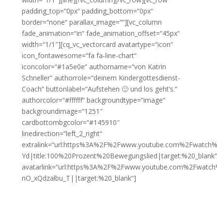
padding_top=“0px“ padding_bottom=“0px“
border=“none“ parallax_image=““][vc_column
fade_animation=“in“ fade_animation_offset=“45px“
width=“1/1″][cq_vc_vectorcard avatartype=“icon“
icon_fontawesome=“fa fa-line-chart“
iconcolor=“#1a5e0e“ authorname=“von Katrin
Schneller“ authorrole=“deinem Kindergottesdienst-
Coach“ buttonlabel=“Aufstehen 🙂 und los geht’s.“
authorcolor=“#ffffff“ backgroundtype=“image“
backgroundimage=“1251″
cardbottombgcolor=“#145910″
linedirection=“left_2_right“
extralink=“url:https%3A%2F%2Fwww.youtube.com%2Fwatc
Yd|title:100%20Prozent%20Bewegungslied|target:%20_blank“
avatarlink=“url:https%3A%2F%2Fwww.youtube.com%2Fwat
nO_xQdzalbu_T||target:%20_blank“]
Du möchtest auf ein anderes
Level?