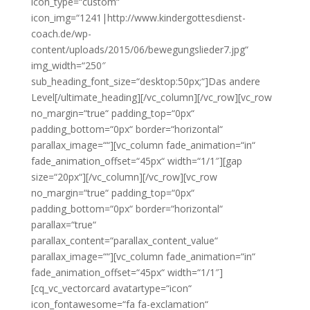
icon_type=“custom“
icon_img=“1241|http://www.kindergottesdienst-
coach.de/wp-
content/uploads/2015/06/bewegungslieder7.jpg“
img_width=“250″
sub_heading_font_size=“desktop:50px;“]Das andere
Level[/ultimate_heading][/vc_column][/vc_row][vc_row
no_margin=“true“ padding_top=“0px“
padding_bottom=“0px“ border=“horizontal“
parallax_image=““][vc_column fade_animation=“in“
fade_animation_offset=“45px“ width=“1/1″][gap
size=“20px“][/vc_column][/vc_row][vc_row
no_margin=“true“ padding_top=“0px“
padding_bottom=“0px“ border=“horizontal“
parallax=“true“
parallax_content=“parallax_content_value“
parallax_image=““][vc_column fade_animation=“in“
fade_animation_offset=“45px“ width=“1/1″]
[cq_vc_vectorcard avatartype=“icon“
icon_fontawesome=“fa fa-exclamation“