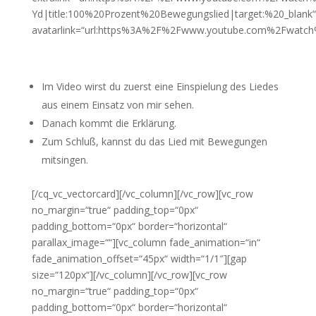
Yd|title:100%20Prozent%20Bewegungslied|target:%20_blank“
avatarlink=“url:https%3A%2F%2Fwww.youtube.com%2Fwatc
Als Bonus, stelle ich euch jedes Mal auch ein
Lied vor.
Im Video wirst du zuerst eine Einspielung des Liedes
aus einem Einsatz von mir sehen.
Danach kommt die Erklärung.
Zum Schluß, kannst du das Lied mit Bewegungen
mitsingen.
[/cq_vc_vectorcard][/vc_column][/vc_row][vc_row
no_margin=“true“ padding_top=“0px“
padding_bottom=“0px“ border=“horizontal“
parallax_image=““][vc_column fade_animation=“in“
fade_animation_offset=“45px“ width=“1/1″][gap
size=“120px“][/vc_column][/vc_row][vc_row
no_margin=“true“ padding_top=“0px“
padding_bottom=“0px“ border=“horizontal“