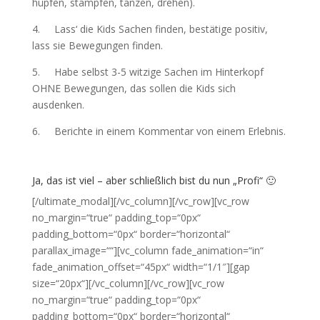
hüpfen, stampfen, tanzen, drehen).
4. Lass‘ die Kids Sachen finden, bestätige positiv,
lass sie Bewegungen finden.
5. Habe selbst 3-5 witzige Sachen im Hinterkopf
OHNE Bewegungen, das sollen die Kids sich
ausdenken.
6. Berichte in einem Kommentar von einem Erlebnis.
Ja, das ist viel – aber schließlich bist du nun „Profi“ 🙂
[/ultimate_modal][/vc_column][/vc_row][vc_row
no_margin=“true“ padding_top=“0px“
padding_bottom=“0px“ border=“horizontal“
parallax_image=““][vc_column fade_animation=“in“
fade_animation_offset=“45px“ width=“1/1″][gap
size=“20px“][/vc_column][/vc_row][vc_row
no_margin=“true“ padding_top=“0px“
padding_bottom=“0px“ border=“horizontal“