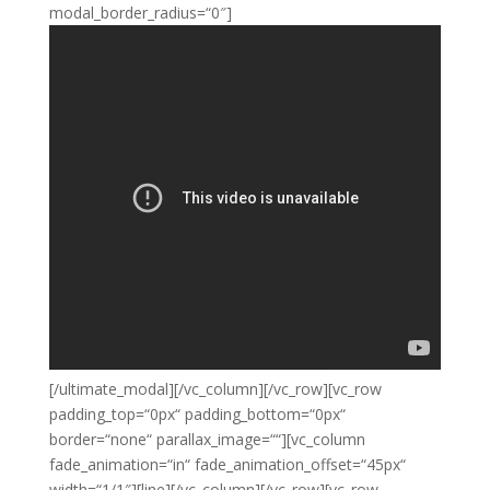
modal_border_radius=“0″]
[/ultimate_modal][/vc_column][/vc_row][vc_row
padding_top=“0px“ padding_bottom=“0px“
border=“none“ parallax_image=““][vc_column
fade_animation=“in“ fade_animation_offset=“45px“
width=“1/1″][line][/vc_column][/vc_row][vc_row