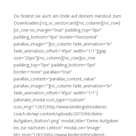
Gleich kommen deine Aufgaben für diese
Lektion.
Du findest sie auch am Ende auf deinem Handout zum
Downloaden.[/cq_vc_vectorcard][/vc_column][/vc_row]
[vc_row no_margin=“true“ padding_top=“0px“
padding_bottom=“0px“ border=“horizontal“
parallax_image=““][vc_column fade_animation=“in“
fade_animation_offset=“45px“ width=“1/1″][gap
size=“20px“][/vc_column][/vc_row][vc_row
padding_top=“0px“ padding_bottom=“0px“
border=“none“ parallax=“true“
parallax_content=“parallax_content_value“
parallax_image=““][vc_column fade_animation=“in“
fade_animation_offset=“45px“ width=“1/1″]
[ultimate_modal icon_type=“custom“
icon_img=“1263|http://www.kindergottesdienst-
coach.de/wp-content/uploads/2015/06/deine-
Aufgaben_Button1.png“ modal_title=“Deine Aufgaben
bis zur nächsten Lektion“ modal_on=“image“
btn_img=“1263|http://www.kindergottesdienst-