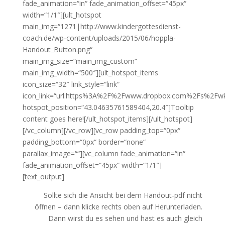
fade_animation=“in“ fade_animation_offset=“45px“
width=“1/1″][ult_hotspot
main_img=“1271|http://www.kindergottesdienst-
coach.de/wp-content/uploads/2015/06/hoppla-
Handout_Button.png“
main_img_size=“main_img_custom“
main_img_width=“500″][ult_hotspot_items
icon_size=“32″ link_style=“link“
icon_link=“url:https%3A%2F%2Fwww.dropbox.com%2Fs%2Fwkr
hotspot_position=“43.04635761589404,20.4″]Tooltip
content goes here![/ult_hotspot_items][/ult_hotspot]
[/vc_column][/vc_row][vc_row padding_top=“0px“
padding_bottom=“0px“ border=“none“
parallax_image=““][vc_column fade_animation=“in“
fade_animation_offset=“45px“ width=“1/1″]
[text_output]
Sollte sich die Ansicht bei dem Handout-pdf nicht
öffnen – dann klicke rechts oben auf Herunterladen.
Dann wirst du es sehen und hast es auch gleich