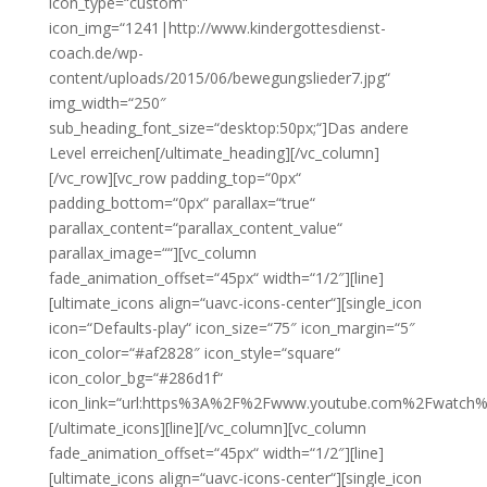
icon_type=“custom“
icon_img=“1241|http://www.kindergottesdienst-
coach.de/wp-
content/uploads/2015/06/bewegungslieder7.jpg“
img_width=“250″
sub_heading_font_size=“desktop:50px;“]Das andere
Level erreichen[/ultimate_heading][/vc_column]
[/vc_row][vc_row padding_top=“0px“
padding_bottom=“0px“ parallax=“true“
parallax_content=“parallax_content_value“
parallax_image=““][vc_column
fade_animation_offset=“45px“ width=“1/2″][line]
[ultimate_icons align=“uavc-icons-center“][single_icon
icon=“Defaults-play“ icon_size=“75″ icon_margin=“5″
icon_color=“#af2828″ icon_style=“square“
icon_color_bg=“#286d1f“
icon_link=“url:https%3A%2F%2Fwww.youtube.com%2Fwatch%
[/ultimate_icons][line][/vc_column][vc_column
fade_animation_offset=“45px“ width=“1/2″][line]
[ultimate_icons align=“uavc-icons-center“][single_icon