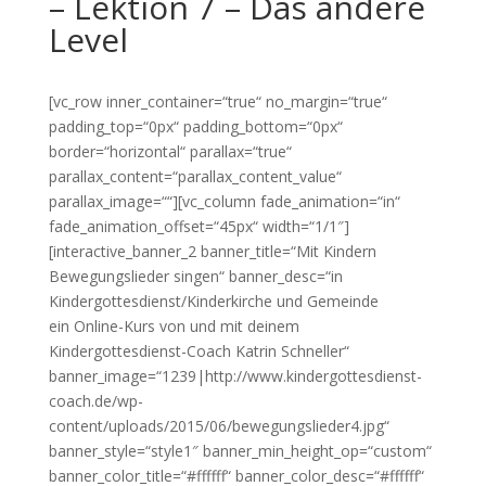
– Lektion 7 – Das andere
Level
[vc_row inner_container=“true“ no_margin=“true“
padding_top=“0px“ padding_bottom=“0px“
border=“horizontal“ parallax=“true“
parallax_content=“parallax_content_value“
parallax_image=““][vc_column fade_animation=“in“
fade_animation_offset=“45px“ width=“1/1″]
[interactive_banner_2 banner_title=“Mit Kindern
Bewegungslieder singen“ banner_desc=“in
Kindergottesdienst/Kinderkirche und Gemeinde
ein Online-Kurs von und mit deinem
Kindergottesdienst-Coach Katrin Schneller“
banner_image=“1239|http://www.kindergottesdienst-
coach.de/wp-
content/uploads/2015/06/bewegungslieder4.jpg“
banner_style=“style1″ banner_min_height_op=“custom“
banner_color_title=“#ffffff“ banner_color_desc=“#ffffff“