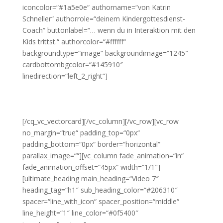
iconcolor=“#1a5e0e“ authorname=“von Katrin
Schneller“ authorrole=“deinem Kindergottesdienst-
Coach“ buttonlabel=“… wenn du in Interaktion mit den
Kids trittst.“ authorcolor=“#ffffff“
backgroundtype=“image“ backgroundimage=“1245″
cardbottombgcolor=“#145910″
linedirection=“left_2_right“]
Worum es heute geht:
Das andere Level erreichst du nur…
[/cq_vc_vectorcard][/vc_column][/vc_row][vc_row
no_margin=“true“ padding_top=“0px“
padding_bottom=“0px“ border=“horizontal“
parallax_image=““][vc_column fade_animation=“in“
fade_animation_offset=“45px“ width=“1/1″]
[ultimate_heading main_heading=“Video 7″
heading_tag=“h1″ sub_heading_color=“#206310″
spacer=“line_with_icon“ spacer_position=“middle“
line_height=“1″ line_color=“#0f5400″