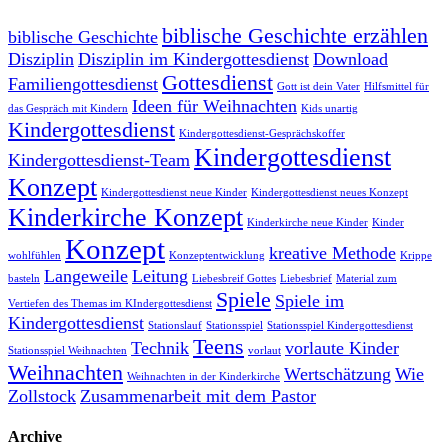
biblische Geschichte erzählen
biblische Geschichte
Disziplin
Disziplin im Kindergottesdienst
Download
Gottesdienst
Familiengottesdienst
Gott ist dein Vater
Hilfsmittel für
Ideen für Weihnachten
das Gespräch mit Kindern
Kids unartig
Kindergottesdienst
Kindergottesdienst-Gesprächskoffer
Kindergottesdienst
Kindergottesdienst-Team
Konzept
Kindergottesdienst neue Kinder
Kindergottesdienst neues Konzept
Kinderkirche Konzept
Kinderkirche neue Kinder
Kinder
Konzept
kreative Methode
wohlfühlen
Konzeptentwicklung
Krippe
Langeweile
Leitung
basteln
Liebesbreif Gottes
Liebesbrief
Material zum
Spiele
Spiele im
Vertiefen des Themas im KIndergottesdienst
Kindergottesdienst
Stationslauf
Stationsspiel
Stationsspiel Kindergottesdienst
Teens
Technik
vorlaute Kinder
Stationsspiel Weihnachten
vorlaut
Weihnachten
Wertschätzung
Wie
Weihnachten in der Kinderkirche
Zollstock
Zusammenarbeit mit dem Pastor
Archive