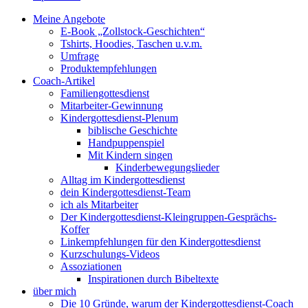
Meine Angebote
E-Book „Zollstock-Geschichten“
Tshirts, Hoodies, Taschen u.v.m.
Umfrage
Produktempfehlungen
Coach-Artikel
Familiengottesdienst
Mitarbeiter-Gewinnung
Kindergottesdienst-Plenum
biblische Geschichte
Handpuppenspiel
Mit Kindern singen
Kinderbewegungslieder
Alltag im Kindergottesdienst
dein Kindergottesdienst-Team
ich als Mitarbeiter
Der Kindergottesdienst-Kleingruppen-Gesprächs-
Koffer
Linkempfehlungen für den Kindergottesdienst
Kurzschulungs-Videos
Assoziationen
Inspirationen durch Bibeltexte
über mich
Die 10 Gründe, warum der Kindergottesdienst-Coach