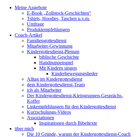
Meine Angebote
E-Book „Zollstock-Geschichten“
Tshirts, Hoodies, Taschen u.v.m.
Umfrage
Produktempfehlungen
Coach-Artikel
Familiengottesdienst
Mitarbeiter-Gewinnung
Kindergottesdienst-Plenum
biblische Geschichte
Handpuppenspiel
Mit Kindern singen
Kinderbewegungslieder
Alltag im Kindergottesdienst
dein Kindergottesdienst-Team
ich als Mitarbeiter
Der Kindergottesdienst-Kleingruppen-Gesprächs-
Koffer
Linkempfehlungen für den Kindergottesdienst
Kurzschulungs-Videos
Assoziationen
Inspirationen durch Bibeltexte
über mich
Die 10 Gründe, warum der Kindergottesdienst-Coach