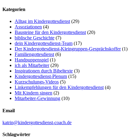
Kategorien
Alltag im Kindergottesdienst
(29)
Assoziationen
(4)
Bausteine für den Kindergottesdienst
(20)
biblische Geschichte
(7)
dein Kindergottesdienst-Team
(17)
Der Kindergottesdienst-Kleingruppen-Gesprächskoffer
(1)
Familiengottesdienst
(6)
Handpuppenspiel
(1)
ich als Mitarbeiter
(29)
Inspirationen durch Bibeltexte
(3)
Kindergottesdienst-Plenum
(15)
Kurzschulungs-Videos
(5)
Linkempfehlungen für den Kindergottesdienst
(4)
Mit Kindern singen
(2)
Mitarbeiter-Gewinnung
(10)
Email
katrin@kindergottesdienst-coach.de
Schlagwörter