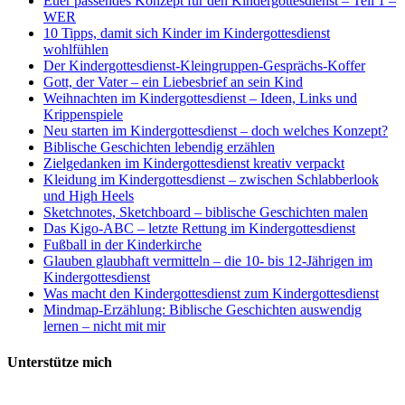
Euer passendes Konzept für den Kindergottesdienst – Teil 1 –
WER
10 Tipps, damit sich Kinder im Kindergottesdienst
wohlfühlen
Der Kindergottesdienst-Kleingruppen-Gesprächs-Koffer
Gott, der Vater – ein Liebesbrief an sein Kind
Weihnachten im Kindergottesdienst – Ideen, Links und
Krippenspiele
Neu starten im Kindergottesdienst – doch welches Konzept?
Biblische Geschichten lebendig erzählen
Zielgedanken im Kindergottesdienst kreativ verpackt
Kleidung im Kindergottesdienst – zwischen Schlabberlook
und High Heels
Sketchnotes, Sketchboard – biblische Geschichten malen
Das Kigo-ABC – letzte Rettung im Kindergottesdienst
Fußball in der Kinderkirche
Glauben glaubhaft vermitteln – die 10- bis 12-Jährigen im
Kindergottesdienst
Was macht den Kindergottesdienst zum Kindergottesdienst
Mindmap-Erzählung: Biblische Geschichten auswendig
lernen – nicht mit mir
Unterstütze mich