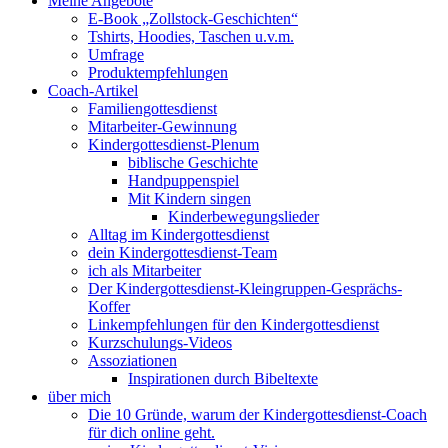
Meine Angebote
E-Book „Zollstock-Geschichten“
Tshirts, Hoodies, Taschen u.v.m.
Umfrage
Produktempfehlungen
Coach-Artikel
Familiengottesdienst
Mitarbeiter-Gewinnung
Kindergottesdienst-Plenum
biblische Geschichte
Handpuppenspiel
Mit Kindern singen
Kinderbewegungslieder
Alltag im Kindergottesdienst
dein Kindergottesdienst-Team
ich als Mitarbeiter
Der Kindergottesdienst-Kleingruppen-Gesprächs-
Koffer
Linkempfehlungen für den Kindergottesdienst
Kurzschulungs-Videos
Assoziationen
Inspirationen durch Bibeltexte
über mich
Die 10 Gründe, warum der Kindergottesdienst-Coach
für dich online geht.