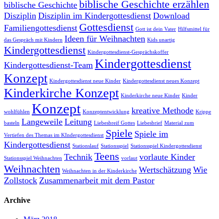
biblische Geschichte erzählen
biblische Geschichte
Disziplin
Disziplin im Kindergottesdienst
Download
Gottesdienst
Familiengottesdienst
Gott ist dein Vater
Hilfsmittel für
Ideen für Weihnachten
das Gespräch mit Kindern
Kids unartig
Kindergottesdienst
Kindergottesdienst-Gesprächskoffer
Kindergottesdienst
Kindergottesdienst-Team
Konzept
Kindergottesdienst neue Kinder
Kindergottesdienst neues Konzept
Kinderkirche Konzept
Kinderkirche neue Kinder
Kinder
Konzept
kreative Methode
wohlfühlen
Konzeptentwicklung
Krippe
Langeweile
Leitung
basteln
Liebesbreif Gottes
Liebesbrief
Material zum
Spiele
Spiele im
Vertiefen des Themas im KIndergottesdienst
Kindergottesdienst
Stationslauf
Stationsspiel
Stationsspiel Kindergottesdienst
Teens
Technik
vorlaute Kinder
Stationsspiel Weihnachten
vorlaut
Weihnachten
Wertschätzung
Wie
Weihnachten in der Kinderkirche
Zollstock
Zusammenarbeit mit dem Pastor
Archive