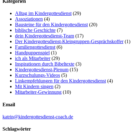
Kategorien
Alltag im Kindergottesdienst
(29)
Assoziationen
(4)
Bausteine für den Kindergottesdienst
(20)
biblische Geschichte
(7)
dein Kindergottesdienst-Team
(17)
Der Kindergottesdienst-Kleingruppen-Gesprächskoffer
(1)
Familiengottesdienst
(6)
Handpuppenspiel
(1)
ich als Mitarbeiter
(29)
Inspirationen durch Bibeltexte
(3)
Kindergottesdienst-Plenum
(15)
Kurzschulungs-Videos
(5)
Linkempfehlungen für den Kindergottesdienst
(4)
Mit Kindern singen
(2)
Mitarbeiter-Gewinnung
(10)
Email
katrin@kindergottesdienst-coach.de
Schlagwörter