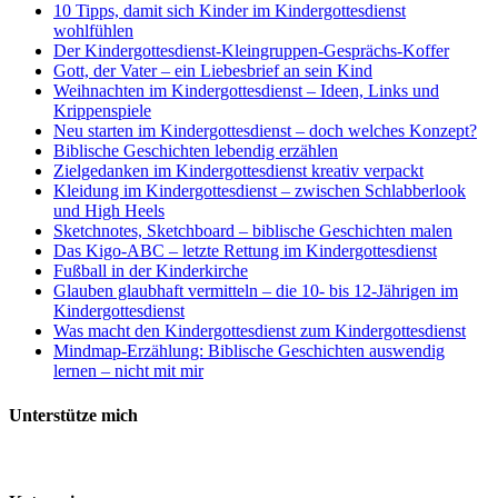
10 Tipps, damit sich Kinder im Kindergottesdienst
wohlfühlen
Der Kindergottesdienst-Kleingruppen-Gesprächs-Koffer
Gott, der Vater – ein Liebesbrief an sein Kind
Weihnachten im Kindergottesdienst – Ideen, Links und
Krippenspiele
Neu starten im Kindergottesdienst – doch welches Konzept?
Biblische Geschichten lebendig erzählen
Zielgedanken im Kindergottesdienst kreativ verpackt
Kleidung im Kindergottesdienst – zwischen Schlabberlook
und High Heels
Sketchnotes, Sketchboard – biblische Geschichten malen
Das Kigo-ABC – letzte Rettung im Kindergottesdienst
Fußball in der Kinderkirche
Glauben glaubhaft vermitteln – die 10- bis 12-Jährigen im
Kindergottesdienst
Was macht den Kindergottesdienst zum Kindergottesdienst
Mindmap-Erzählung: Biblische Geschichten auswendig
lernen – nicht mit mir
Unterstütze mich