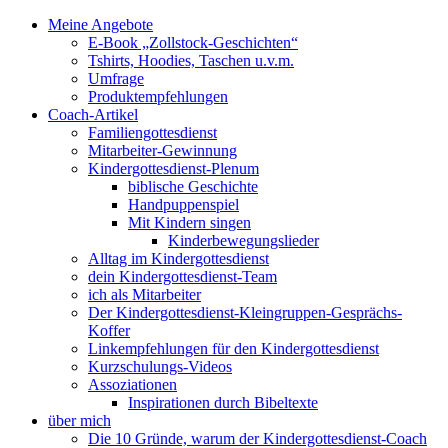
Meine Angebote
E-Book „Zollstock-Geschichten“
Tshirts, Hoodies, Taschen u.v.m.
Umfrage
Produktempfehlungen
Coach-Artikel
Familiengottesdienst
Mitarbeiter-Gewinnung
Kindergottesdienst-Plenum
biblische Geschichte
Handpuppenspiel
Mit Kindern singen
Kinderbewegungslieder
Alltag im Kindergottesdienst
dein Kindergottesdienst-Team
ich als Mitarbeiter
Der Kindergottesdienst-Kleingruppen-Gesprächs-
Koffer
Linkempfehlungen für den Kindergottesdienst
Kurzschulungs-Videos
Assoziationen
Inspirationen durch Bibeltexte
über mich
Die 10 Gründe, warum der Kindergottesdienst-Coach