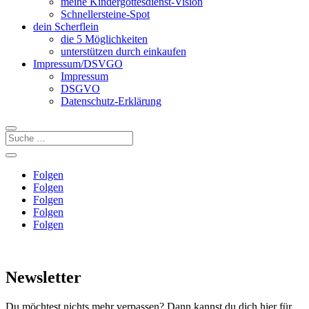
meine Kindergottesdienst-Vision
Schnellersteine-Spot
dein Scherflein
die 5 Möglichkeiten
unterstützen durch einkaufen
Impressum/DSVGO
Impressum
DSGVO
Datenschutz-Erklärung
Folgen
Folgen
Folgen
Folgen
Folgen
Newsletter
Du möchtest nichts mehr verpassen? Dann kannst du dich hier für