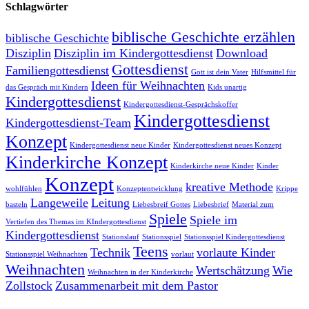
Schlagwörter
biblische Geschichte erzählen
biblische Geschichte
Disziplin
Disziplin im Kindergottesdienst
Download
Gottesdienst
Familiengottesdienst
Gott ist dein Vater
Hilfsmittel für
Ideen für Weihnachten
das Gespräch mit Kindern
Kids unartig
Kindergottesdienst
Kindergottesdienst-Gesprächskoffer
Kindergottesdienst
Kindergottesdienst-Team
Konzept
Kindergottesdienst neue Kinder
Kindergottesdienst neues Konzept
Kinderkirche Konzept
Kinderkirche neue Kinder
Kinder
Konzept
kreative Methode
wohlfühlen
Konzeptentwicklung
Krippe
Langeweile
Leitung
basteln
Liebesbreif Gottes
Liebesbrief
Material zum
Spiele
Spiele im
Vertiefen des Themas im KIndergottesdienst
Kindergottesdienst
Stationslauf
Stationsspiel
Stationsspiel Kindergottesdienst
Teens
Technik
vorlaute Kinder
Stationsspiel Weihnachten
vorlaut
Weihnachten
Wertschätzung
Wie
Weihnachten in der Kinderkirche
Zollstock
Zusammenarbeit mit dem Pastor