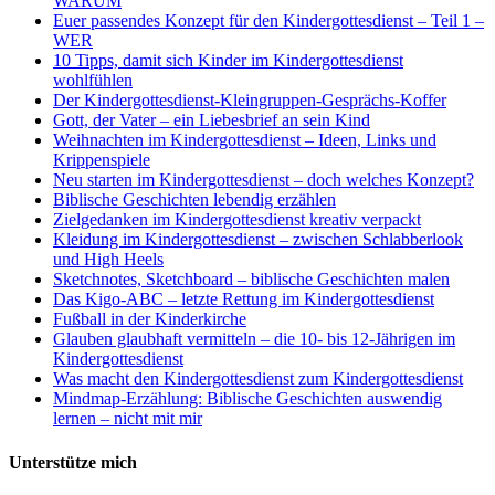
WARUM
Euer passendes Konzept für den Kindergottesdienst – Teil 1 –
WER
10 Tipps, damit sich Kinder im Kindergottesdienst
wohlfühlen
Der Kindergottesdienst-Kleingruppen-Gesprächs-Koffer
Gott, der Vater – ein Liebesbrief an sein Kind
Weihnachten im Kindergottesdienst – Ideen, Links und
Krippenspiele
Neu starten im Kindergottesdienst – doch welches Konzept?
Biblische Geschichten lebendig erzählen
Zielgedanken im Kindergottesdienst kreativ verpackt
Kleidung im Kindergottesdienst – zwischen Schlabberlook
und High Heels
Sketchnotes, Sketchboard – biblische Geschichten malen
Das Kigo-ABC – letzte Rettung im Kindergottesdienst
Fußball in der Kinderkirche
Glauben glaubhaft vermitteln – die 10- bis 12-Jährigen im
Kindergottesdienst
Was macht den Kindergottesdienst zum Kindergottesdienst
Mindmap-Erzählung: Biblische Geschichten auswendig
lernen – nicht mit mir
Unterstütze mich