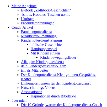
Meine Angebote
E-Book „Zollstock-Geschichten“
Tshirts, Hoodies, Taschen u.v.m.
Umfrage
Produktempfehlungen
Coach-Artikel
Familiengottesdienst
Mitarbeiter-Gewinnung
Kindergottesdienst-Plenum
biblische Geschichte
Handpuppenspiel
Mit Kindern singen
Kinderbewegungslieder
Alltag im Kindergottesdienst
dein Kindergottesdienst-Team
ich als Mitarbeiter
Der Kindergottesdienst-Kleingruppen-Gesprächs-
Koffer
Linkempfehlungen für den Kindergottesdienst
Kurzschulungs-Videos
Assoziationen
Inspirationen durch Bibeltexte
über mich
Die 10 Gründe, warum der Kindergottesdienst-Coach