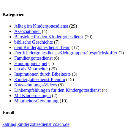
Kategorien
Alltag im Kindergottesdienst
(29)
Assoziationen
(4)
Bausteine für den Kindergottesdienst
(20)
biblische Geschichte
(7)
dein Kindergottesdienst-Team
(17)
Der Kindergottesdienst-Kleingruppen-Gesprächskoffer
(1)
Familiengottesdienst
(6)
Handpuppenspiel
(1)
ich als Mitarbeiter
(29)
Inspirationen durch Bibeltexte
(3)
Kindergottesdienst-Plenum
(15)
Kurzschulungs-Videos
(5)
Linkempfehlungen für den Kindergottesdienst
(4)
Mit Kindern singen
(2)
Mitarbeiter-Gewinnung
(10)
Email
katrin@kindergottesdienst-coach.de