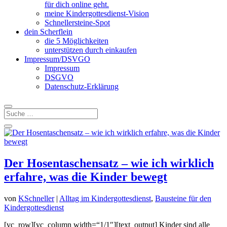
für dich online geht.
meine Kindergottesdienst-Vision
Schnellersteine-Spot
dein Scherflein
die 5 Möglichkeiten
unterstützen durch einkaufen
Impressum/DSVGO
Impressum
DSGVO
Datenschutz-Erklärung
Der Hosentaschensatz – wie ich wirklich
erfahre, was die Kinder bewegt
von
KSchneller
|
Alltag im Kindergottesdienst
,
Bausteine für den
Kindergottesdienst
[vc_row][vc_column width=“1/1″][text_output] Kinder sind alle