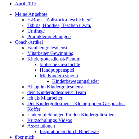
April 2015
Meine Angebote
E-Book „Zollstock-Geschichten“
Tshirts, Hoodies, Taschen u.v.m.
Umfrage
Produktempfehlungen
Coach-Artikel
Familiengottesdienst
Mitarbeiter-Gewinnung
Kindergottesdienst-Plenum
biblische Geschichte
Handpuppenspiel
Mit Kindern singen
Kinderbewegungslieder
Alltag im Kindergottesdienst
dein Kindergottesdienst-Team
ich als Mitarbeiter
Der Kindergottesdienst-Kleingruppen-Gesprächs-
Koffer
Linkempfehlungen für den Kindergottesdienst
Kurzschulungs-Videos
Assoziationen
Inspirationen durch Bibeltexte
über mich